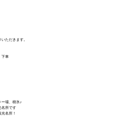
りいただきます。
」下車
キー場、樹氷♪
光名所です
観光名所！