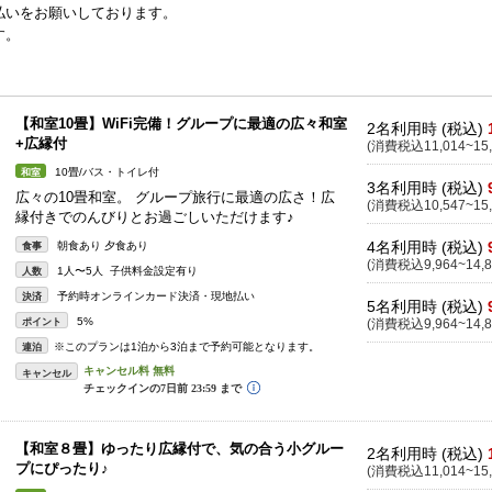
払いをお願いしております。
す。
【和室10畳】WiFi完備！グループに最適の広々和室
2名利用時 (税込)
+広縁付
(消費税込11,014~15,
10畳/バス・トイレ付
和室
3名利用時 (税込)
広々の10畳和室。 グループ旅行に最適の広さ！広
(消費税込10,547~15,
縁付きでのんびりとお過ごしいただけます♪
4名利用時 (税込)
朝食あり 夕食あり
食事
(消費税込9,964~14,8
1人〜5人 子供料金設定有り
人数
予約時オンラインカード決済・現地払い
決済
5名利用時 (税込)
5%
ポイント
(消費税込9,964~14,8
※このプランは1泊から3泊まで予約可能となります。
連泊
キャンセル
【和室８畳】ゆったり広縁付で、気の合う小グルー
2名利用時 (税込)
プにぴったり♪
(消費税込11,014~15,