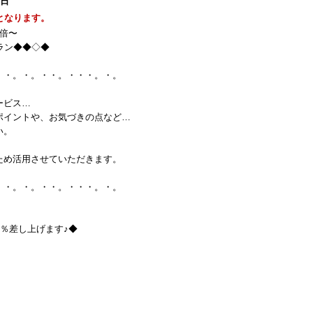
1日
となります。
倍〜
ラン◆◆◇◆
・・。・。・・。・・・。・。
ービス…
ポイントや、お気づきの点など…
い。
ため活用させていただきます。
・・。・。・・。・・・。・。
5％差し上げます♪◆