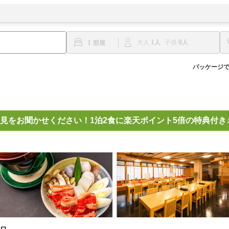
1
0
1
大人
子供
パッケージ
見をお聞かせください！1泊2食に楽天ポイント5倍の特典付き