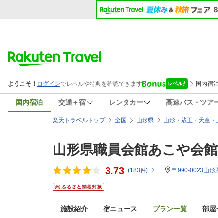
国内宿泊
交通＋宿
レンタカー
高速バス・ツア
楽天トラベルトップ
全国
山形県
山形・蔵王・天童・
山形県職員会館あこや会館
3.73
(
183
件)
〒990-0023山形
施設紹介
宿ニュース
プラン一覧
部屋