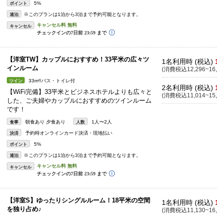
5%
ポイント
※このプランは1泊から3泊まで予約可能となります。
連泊
キャンセル
【洋室TW】カップルにおすすめ！33平米の広々ツ
1名利用時 (税込)
インルーム
(消費税込12,296~16,
33m²/バス・トイレ付
ツイン
2名利用時 (税込)
【WiFi完備】33平米とビジネスホテルよりも広々と
(消費税込11,014~15,
した、ご夫婦やカップルにおすすめのツインルーム
です！
朝食あり 夕食あり
1人〜2人
食事
人数
予約時オンラインカード決済・現地払い
決済
5%
ポイント
※このプランは1泊から3泊まで予約可能となります。
連泊
キャンセル
【洋室S】ゆったりシングルルーム！18平米の空間
1名利用時 (税込)
を独り占め♪
(消費税込11,130~16,