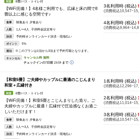
8畳/バス・トイレ付
和室
3名利用時 (税込)
【WiFi完備！】4名様ご利用でも、広縁と床の間で8
(消費税込10,547~15,
畳以上に感じる空間です♪
4名利用時 (税込)
朝食あり 夕食あり
食事
(消費税込9,964~14,8
1人〜4人 子供料金設定有り
人数
予約時オンラインカード決済・現地払い
決済
5%
ポイント
※このプランは1泊から3泊まで予約可能となります。
連泊
キャンセル
【和室6畳】ご夫婦やカップルに最適のこじんまり
1名利用時 (税込)
和室＋広縁付き
(消費税込12,296~17,
6畳/バス・トイレ付
和室
2名利用時 (税込)
【WiFi完備！】和室6畳とこじんまりした造り。ご
(消費税込11,014~15,
夫婦やカップルに最適！広縁付で圧迫感なくお過ご
しいただけます！
3名利用時 (税込)
(消費税込10,547~15,
朝食あり 夕食あり
食事
1人〜3人 子供料金設定有り
人数
予約時オンラインカード決済・現地払い
決済