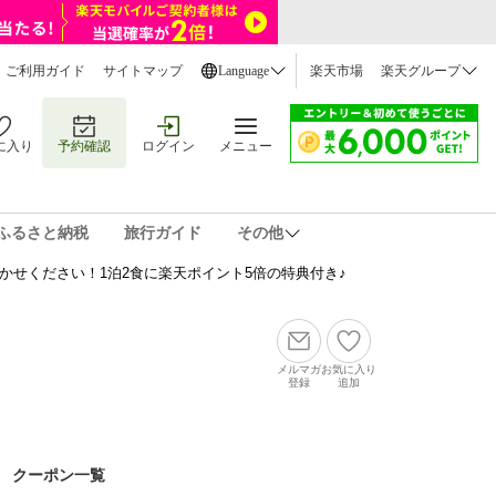
ご利用ガイド
サイトマップ
Language
楽天市場
楽天グループ
に入り
予約確認
ログイン
メニュー
ふるさと納税
旅行ガイド
その他
かせください！1泊2食に楽天ポイント5倍の特典付き♪
メルマガ
お気に入り
登録
追加
クーポン一覧