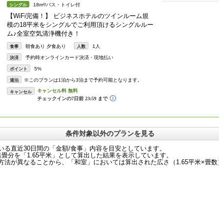
18m²/バス・トイレ付
シングル
【WiFi完備！】 ビジネスホテルのツインルーム規
模の18平米をシングルでご利用頂けるシングルルー
ム♪全室空気清浄機付き！
朝食あり 夕食あり
1人
食事
人数
予約時オンラインカード決済・現地払い
決済
5%
ポイント
※このプランは1泊から3泊まで予約可能となります。
連泊
キャンセル
条件対象以外のプランを見る
いる直近30日間の「金額/食事」内容を目安としています。
畳分を「1.65平米」として算出した結果を表示しています。
法が異なることから、「和室」においては算出された広さ（1.65平米×畳数