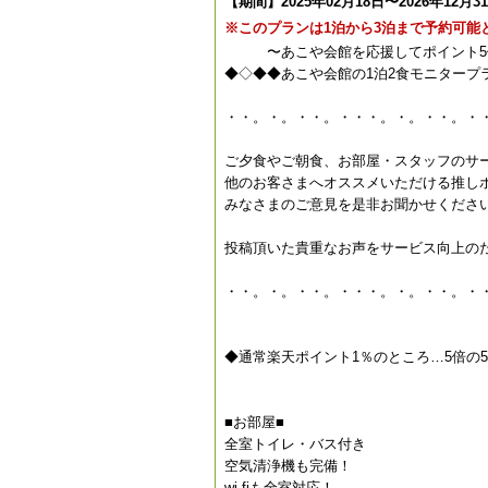
【期間】2025年02月18日〜2026年12月3
※このプランは1泊から3泊まで予約可能
〜あこや会館を応援してポイント5
◆◇◆◆あこや会館の1泊2食モニタープ
・・。・。・・。・・・。・。・・。・
ご夕食やご朝食、お部屋・スタッフのサ
他のお客さまへオススメいただける推し
みなさまのご意見を是非お聞かせくださ
投稿頂いた貴重なお声をサービス向上の
・・。・。・・。・・・。・。・・。・
◆通常楽天ポイント1％のところ…5倍の
■お部屋■
全室トイレ・バス付き
空気清浄機も完備！
wi-fiも全室対応！