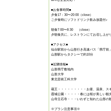
■お食事時間■
夕食17：30〜20:00（close）
ご夕食時にソフトドリンク飲み放題付♪
朝食7:00〜8:30 （close）
夕朝食共に、レストランにてお召し上が
■アクセス■
仙台駅前から山形行き高速バス「県庁前
山形駅からタクシーで約10分
■近隣情報■
山形県庁敷地内
山形大学
東北芸術工科大学
蔵王・・・・・・・・・お釜、温泉、ス
霞城公園・・・・・春には桜が美しい観
山寺立石寺・・・いわずと知れた山形の
※プラン注意事項※