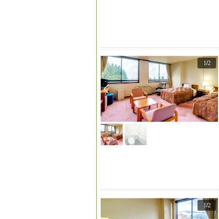
1
/
2
1
/
2