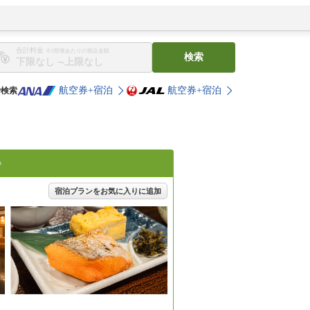
合計料金
※1部屋あたりの税込金額
検索
〜
航空券+宿泊
航空券+宿泊
で検索
♪
宿泊プランをお気に入りに追加