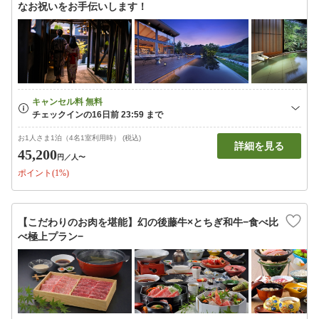
なお祝いをお手伝いします！
お1人さま1泊（4名1室利用時） (税込)
詳細を見る
45,200
円
／人〜
ポイント(1%)
【こだわりのお肉を堪能】幻の後藤牛×とちぎ和牛−食べ比
べ極上プラン−