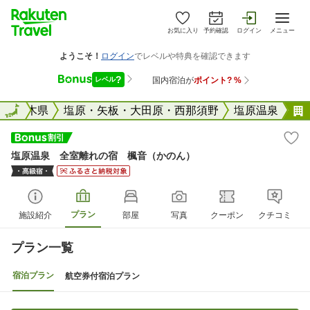
お気に入り
予約確認
ログイン
メニュー
全国
栃木県
全国
塩原・矢板・大田原・西那須野
塩原温泉
塩原温泉 全室離れの宿 楓音（かのん）
プラン
施設紹介
部屋
写真
クーポン
クチコミ
プラン一覧
宿泊プラン
航空券付宿泊プラン