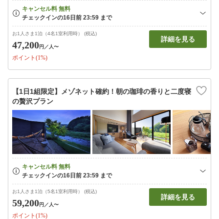
お1人さま1泊（4名1室利用時） (税込)
詳細を見る
47,200
円
／人〜
ポイント(1%)
【1日1組限定】メゾネット確約！朝の珈琲の香りと二度寝
の贅沢プラン
お1人さま1泊（5名1室利用時） (税込)
詳細を見る
59,200
円
／人〜
ポイント(1%)