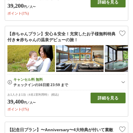
詳細を見る
39,200
円
／人〜
ポイント(1%)
【赤ちゃんプラン】安心＆安全！充実したお子様無料特典
付き★赤ちゃんの温泉デビューの旅！
お1人さま1泊（4名1室利用時） (税込)
詳細を見る
39,400
円
／人〜
ポイント(1%)
【記念日プラン】〜Anniversary〜4大特典が付いて素敵