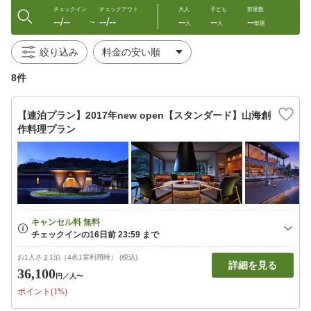
チェックイン
チェックアウト
大人
子ども
部屋数
--/--
--/--
--
--
--
〜
人
人
部屋
絞り込み
8件
【連泊プラン】2017年new open【スタンダード】山海創
作料理プラン
お1人さま1泊（4名1室利用時） (税込)
詳細を見る
36,100
円
／人〜
ポイント(1%)