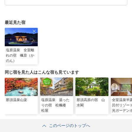
最近見た宿
塩原温泉 全室離
れの宿 楓音（か
のん）
同じ宿を見た人はこんな宿も見ています
那須温泉山楽
塩原温泉 湯った
那須高原の宿 山
全室温泉半
りの宿 松楓楼
水閣
呂付リゾー
松屋
光ガーデン
このページのトップへ