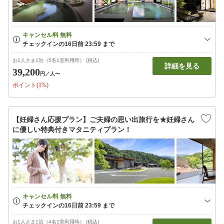
お1人さま1泊（5名1室利用時） (税込)
詳細を見る
39,200
円
／人〜
ポイント(1%)
【妊婦さん応援プラン】ご夫婦の思い出旅行を★妊婦さん
に優しい特典付きマタニティプラン！
お1人さま1泊（4名1室利用時） (税込)