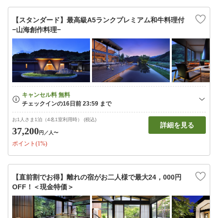
【スタンダード】最高級A5ランクプレミアム和牛料理付
−山海創作料理−
お1人さま1泊（4名1室利用時） (税込)
詳細を見る
37,200
円
／人〜
ポイント(1%)
【直前割でお得】離れの宿がお二人様で最大24，000円
OFF！＜現金特価＞