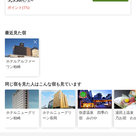
円
／人〜
ポイント(1%)
最近見た宿
ホテルアルファー
ワン柏崎
同じ宿を見た人はこんな宿も見ています
ホテルニューグリ
ホテルニューグリ
弥彦温泉 四季の
湯田上温泉
ーン柏崎
ーン長岡
宿 みのや
乃お宿 わ