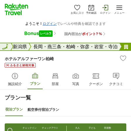
お気に入り
予約確認
ログイン
メニュー
全国
全国
新潟県
長岡・燕三条・柏崎・弥彦・岩室・寺泊
ホテルアルファーワン柏崎
プラン
施設紹介
部屋
写真
クーポン
クチコミ
プラン一覧
宿泊プラン
航空券付宿泊プラン
チェックイン
チェックアウト
大人
子ども
部屋数