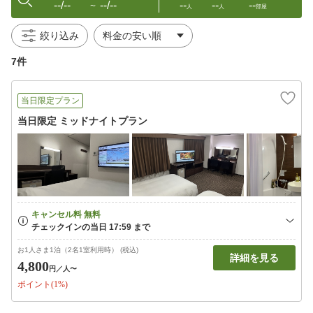
--/--
--/--
--
--
--
〜
人
人
部屋
絞り込み
7件
当日限定プラン
当日限定 ミッドナイトプラン
お1人さま1泊（2名1室利用時） (税込)
詳細を見る
4,800
円
／人〜
ポイント(1%)