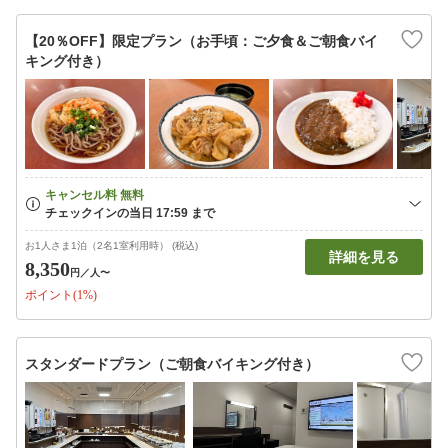
【20％OFF】限定プラン（お手頃：ご夕食＆ご朝食バイ
キング付き）
お1人さま1泊（2名1室利用時） (税込)
詳細を見る
8,350
円
／人〜
ポイント(1%)
スタンダードプラン（ご朝食バイキング付き）