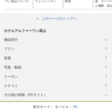
ワン高山バイパス
フォーシーズン
駅前
湯 スーパ
ル飛騨・高
このページのトップへ
ホテルアルファーワン高山
施設紹介
プラン
部屋
写真・動画
クーポン
クチコミ
その他の情報（PCサイト）
表示モード：
モバイル
PC