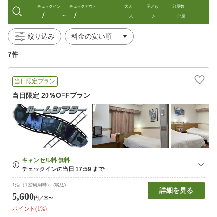
チェックイン
チェックアウト
大人
子ども
部屋数
--/--
--/--
--
--
--
〜
人
人
部屋
絞り込み
7件
当日限定プラン
当日限定 20％OFFプラン
1泊（1室利用時） (税込)
詳細を見る
5,600
円
／室〜
ポイント(1%)