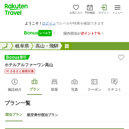
お気に入り
予約確認
ログイン
メニュー
全国
全国
岐阜県
高山・飛騨
ホテルアルファーワン高山
ホテルアルファーワン高山
プラン
施設紹介
部屋
写真
クーポン
クチコミ
プラン一覧
宿泊プラン
航空券付宿泊プラン