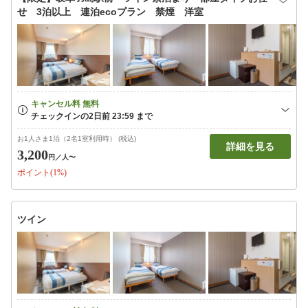
せ 3泊以上 連泊ecoプラン 禁煙 洋室
お1人さま1泊（2名1室利用時） (税込)
詳細を見る
3,200
円
／人〜
ポイント(1%)
ツイン