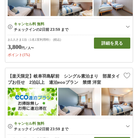
お1人さま1泊（1名1室利用時） (税込)
詳細を見る
3,800
円
／人〜
ポイント(1%)
【楽天限定】岐阜羽島駅前 シングル素泊まり 部屋タイ
プお任せ 2泊以上 連泊ecoプラン 禁煙 洋室