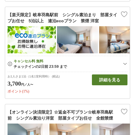
【楽天限定】岐阜羽島駅前 シングル素泊まり 部屋タイ
プお任せ 5泊以上 連泊ecoプラン 禁煙 洋室
お1人さま1泊（1名1室利用時） (税込)
詳細を見る
3,700
円
／人〜
ポイント(1%)
【オンライン決済限定】☆返金不可プラン☆岐阜羽島駅
前 シングル素泊り洋室 部屋タイプお任せ 全館禁煙