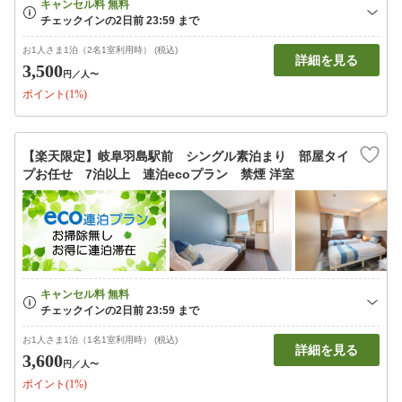
お1人さま1泊（2名1室利用時） (税込)
詳細を見る
3,500
円
／人〜
ポイント(1%)
【楽天限定】岐阜羽島駅前 シングル素泊まり 部屋タイ
プお任せ 7泊以上 連泊ecoプラン 禁煙 洋室
お1人さま1泊（1名1室利用時） (税込)
詳細を見る
3,600
円
／人〜
ポイント(1%)