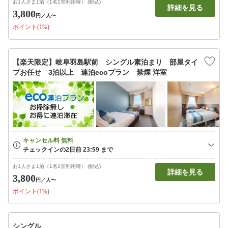
お1人さま1泊（1名1室利用時） (税込)
詳細を見る
3,800
円
／人〜
ポイント(1%)
【楽天限定】岐阜羽島駅前 シングル素泊まり 部屋タイ
プお任せ 3泊以上 連泊ecoプラン 禁煙 洋室
お1人さま1泊（1名1室利用時） (税込)
詳細を見る
3,800
円
／人〜
ポイント(1%)
シングル