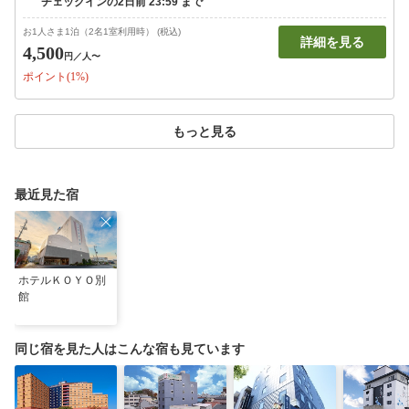
お1人さま1泊（2名1室利用時） (税込)
詳細を見る
4,500
円
／人〜
ポイント(1%)
もっと見る
最近見た宿
ホテルＫＯＹＯ別
館
同じ宿を見た人はこんな宿も見ています