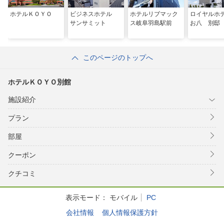
ホテルＫＯＹＯ
ビジネスホテル
ホテルリブマック
ロイヤルホ
サンサミット
ス岐阜羽島駅前
お八 別邸
このページのトップへ
ホテルＫＯＹＯ別館
施設紹介
プラン
部屋
クーポン
クチコミ
表示モード：
モバイル
PC
会社情報
個人情報保護方針