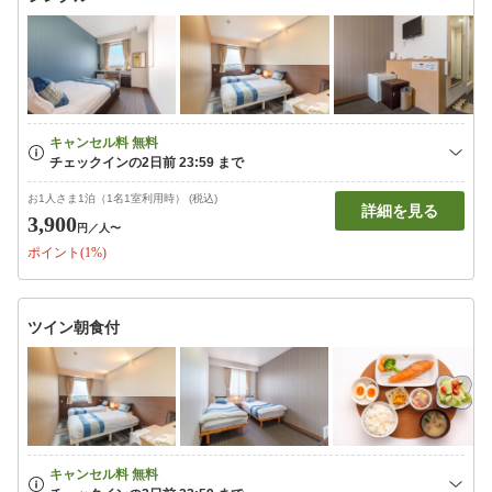
お1人さま1泊（1名1室利用時） (税込)
詳細を見る
3,900
円
／人〜
ポイント(1%)
ツイン朝食付