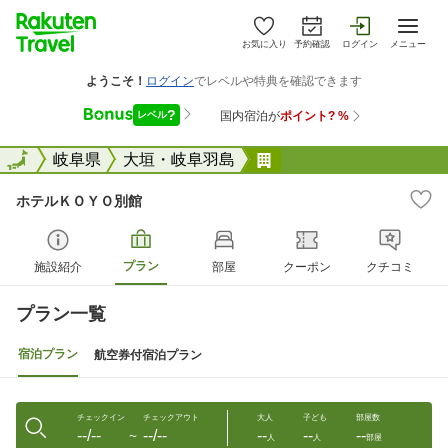
お気に入り
予約確認
ログイン
メニュー
全国
全国
岐阜県
大垣・岐阜羽島
ホテルＫＯＹＯ別館
ホテルＫＯＹＯ別館
プラン
施設紹介
部屋
クーポン
クチコミ
プラン一覧
宿泊プラン
航空券付宿泊プラン
チェックイン
チェックアウト
大人
子ども
部屋数
--/--
--/--
--
--
--
〜
人
人
部屋