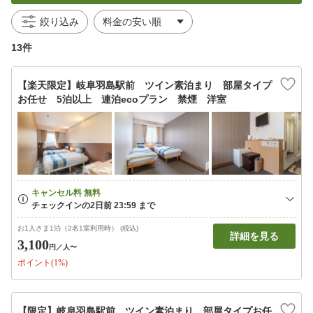
絞り込み
13件
【楽天限定】岐阜羽島駅前 ツイン素泊まり 部屋タイプ
お任せ 5泊以上 連泊ecoプラン 禁煙 洋室
お1人さま1泊（2名1室利用時） (税込)
詳細を見る
3,100
円
／人〜
ポイント(1%)
【限定】岐阜羽島駅前 ツイン素泊まり 部屋タイプお任