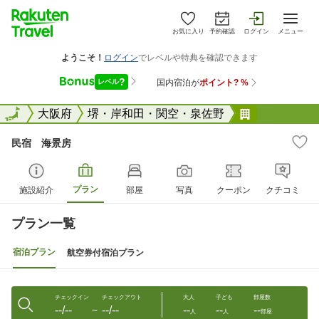
お気に入り
予約確認
ログイン
メニュー
全国
全国
大阪府
堺・岸和田・関空・泉佐野
民宿 海景
民宿 海景房
プラン
施設紹介
部屋
写真
クーポン
クチコミ
プラン一覧
宿泊プラン
航空券付宿泊プラン
チェックイン
チェックアウト
大人
子ども
部屋数
--/--
--/--
--
--
--
〜
人
人
部屋