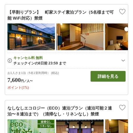
【早割りプラン】 町家ステイ素泊プラン（5名様まで可
能 WiFi対応）禁煙
お1人さま1泊（5名1室利用時） (税込)
詳細を見る
7,600
円
／人〜
ポイント(1%)
なしなしエコロジー（ECO）連泊プラン（連泊可能２連
泊〜８連泊まで）（清掃なし・リネンなし）禁煙