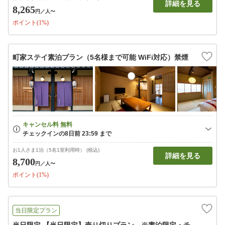
詳細を見る
8,265
円
／人〜
ポイント(1%)
町家ステイ素泊プラン（5名様まで可能 WiFi対応）禁煙
お1人さま1泊（5名1室利用時） (税込)
詳細を見る
8,700
円
／人〜
ポイント(1%)
当日限定プラン