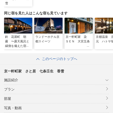
雪
同じ宿を見た人はこんな宿も見ています
鈴 花屋町 朝
ランドーホテル京
京一軒町家 染
京都温泉 
霧 〜露天風呂と
都スイーツ
ＳＥＮ 大宮五条
元 ハトヤ
縁側を備えた宿〜
このページのトップへ
京一軒町家 さと居 七条壬生 香雪
施設紹介
プラン
部屋
写真・動画