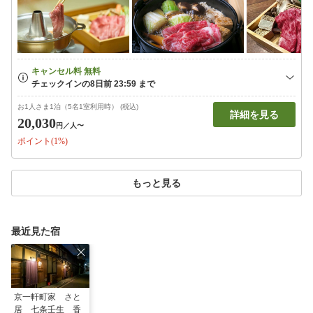
お1人さま1泊（5名1室利用時） (税込)
詳細を見る
20,030
円
／人〜
ポイント(1%)
もっと見る
最近見た宿
京一軒町家 さと
居 七条壬生 香