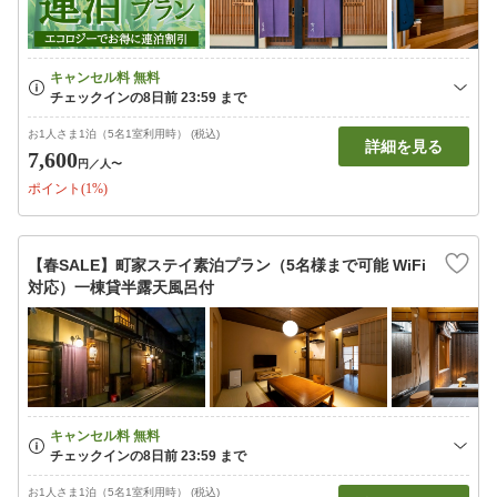
お1人さま1泊（5名1室利用時） (税込)
詳細を見る
7,600
円
／人〜
ポイント(1%)
【春SALE】町家ステイ素泊プラン（5名様まで可能 WiFi
対応）一棟貸半露天風呂付
お1人さま1泊（5名1室利用時） (税込)