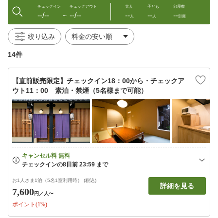
チェックイン
チェックアウト
大人
子ども
部屋数
--/--
--/--
--
--
--
〜
人
人
部屋
絞り込み
14件
【直前販売限定】チェックイン18：00から・チェックア
ウト11：00 素泊・禁煙（5名様まで可能）
お1人さま1泊（5名1室利用時） (税込)
詳細を見る
7,600
円
／人〜
ポイント(1%)