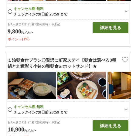
お1人さま1泊（5名1室利用時） (税込)
詳細を見る
9,800
円
／人〜
ポイント(1%)
１泊朝食付プラン〇贅沢に町家ステイ【朝食は選べる3種
鍋と九種彩り小鉢の和朝食orホットサンド】★
お1人さま1泊（5名1室利用時） (税込)
詳細を見る
10,900
円
／人〜