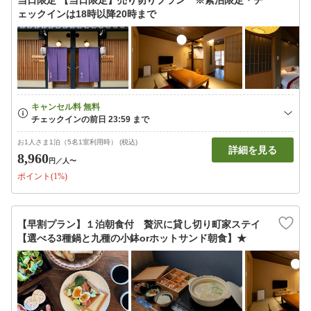
当日限定 【当日限定】売り切りプラン ※素泊限定・チ
ェックインは18時以降20時まで
お1人さま1泊（5名1室利用時） (税込)
詳細を見る
8,960
円
／人〜
ポイント(1%)
【早割プラン】１泊朝食付 贅沢に貸し切り町家ステイ
【選べる3種鍋と九種の小鉢orホットサンド朝食】★