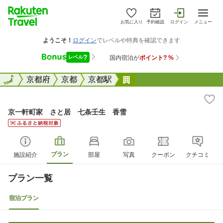
お気に入り
予約確認
ログイン
メニュー
全国
全国
京都府
京都
京都駅
京一軒町家 さと居 七
京一軒町家 さと居 七条壬生 香雪
プラン
施設紹介
部屋
写真
クーポン
クチコミ
プラン一覧
宿泊プラン