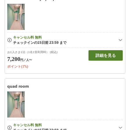
お1人さま1泊（1名1室利用時） (税込)
詳細を見る
7,200
円
／人〜
ポイント(1%)
quad room