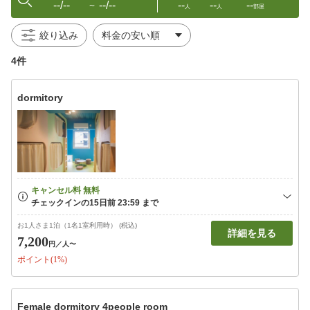
--/--
--/--
--
--
--
〜
人
人
部屋
絞り込み
4件
dormitory
お1人さま1泊（1名1室利用時） (税込)
詳細を見る
7,200
円
／人〜
ポイント(1%)
Female dormitory 4people room