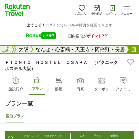
お気に入り
予約確認
ログイン
メニュー
大阪府
全国
大阪
なんば・心斎橋・天王寺・阿倍野・長居
ＰＩＣＮＩＣ ＨＯＳＴＥＬ ＯＳＡＫＡ （ピクニック
ホステル大阪）
プラン
施設紹介
部屋
写真
クーポン
クチコミ
プラン一覧
宿泊プラン
チェックイン
チェックアウト
大人
子ども
部屋数