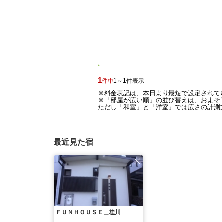
1
件中
1～1件表示
※料金表記は、本日より最短で設定されて
※「部屋が広い順」の並び替えは、およそ1
ただし「和室」と「洋室」では広さの計測方
最近見た宿
ＦＵＮＨＯＵＳＥ＿桂川