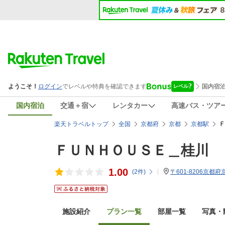
国内宿泊
交通＋宿
レンタカー
高速バス・ツア
楽天トラベルトップ
全国
京都府
京都
京都駅
ＦＵＮＨＯＵＳＥ＿桂川
1.00
(
2
件)
〒601-8206京都
施設紹介
プラン一覧
部屋一覧
写真・動