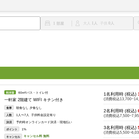
1
0
1
大人
子供
60m²/バス・トイレ付
和洋室
1名利用時 (税込)
(消費税込13,700~14,
一軒家 2階建て WIFI キチン付き
朝食なし 夕食なし
食事
2名利用時 (税込)
1人〜7人 子供料金設定有り
人数
(消費税込7,500~7,95
予約時オンラインカード決済・現地払い
決済
3名利用時 (税込)
1%
ポイント
(消費税込5,500~6,03
キャンセル