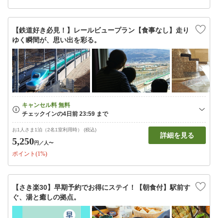
【鉄道好き必見！】レールビュープラン【食事なし】走り
ゆく瞬間が、思い出を彩る。
お1人さま1泊（2名1室利用時） (税込)
詳細を見る
5,250
円
／人〜
ポイント(1%)
【さき楽30】早期予約でお得にステイ！【朝食付】駅前す
ぐ、湯と癒しの拠点。