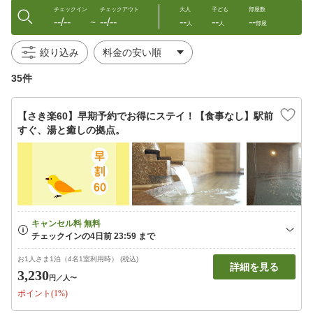
チェックイン
チェックアウト
大人
子ども
部屋数
--/--
--/--
--
--
--
〜
人
人
部屋
絞り込み
35件
【さき楽60】早期予約でお得にステイ！【食事なし】駅前
すぐ、湯と癒しの拠点。
お1人さま1泊（4名1室利用時） (税込)
詳細を見る
3,230
円
／人〜
ポイント(1%)