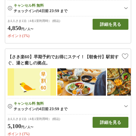
お1人さま1泊（4名1室利用時） (税込)
詳細を見る
4,850
円
／人〜
ポイント(1%)
【さき楽60】早期予約でお得にステイ！【朝食付】駅前す
ぐ、湯と癒しの拠点。
お1人さま1泊（4名1室利用時） (税込)
詳細を見る
5,100
円
／人〜
ポイント(1%)