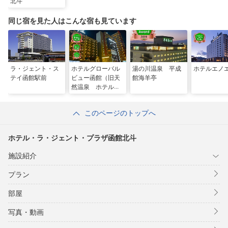
北斗
同じ宿を見た人はこんな宿も見ています
ラ・ジェント・ス
ホテルグローバル
湯の川温泉 平成
ホテルエノ
テイ函館駅前
ビュー函館（旧天
館海羊亭
然温泉 ホテルパ
コ函館）
このページのトップへ
ホテル・ラ・ジェント・プラザ函館北斗
施設紹介
プラン
部屋
写真・動画