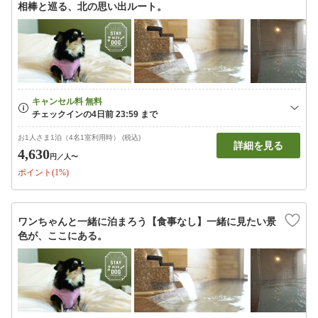
相棒と巡る、北の思い出ルート。
お1人さま1泊（4名1室利用時） (税込)
詳細を見る
4,630
円
／人〜
ポイント(1%)
ワンちゃんと一緒に泊まろう【食事なし】一緒に見たい景
色が、ここにある。