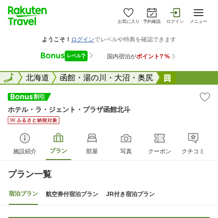
お気に入り
予約確認
ログイン
メニュー
全国
全国
北海道
函館・湯の川・大沼・奥尻
ホテル・ラ
ホテル・ラ・ジェント・プラザ函館北斗
プラン
施設紹介
部屋
写真
クーポン
クチコミ
プラン一覧
宿泊プラン
航空券付宿泊プラン
JR付き宿泊プラン