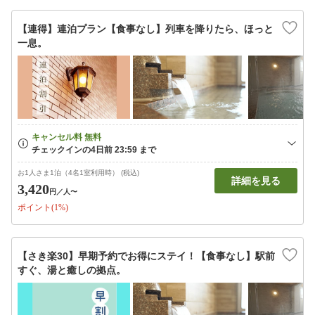
【連得】連泊プラン【食事なし】列車を降りたら、ほっと
一息。
お1人さま1泊（4名1室利用時） (税込)
詳細を見る
3,420
円
／人〜
ポイント(1%)
【さき楽30】早期予約でお得にステイ！【食事なし】駅前
すぐ、湯と癒しの拠点。