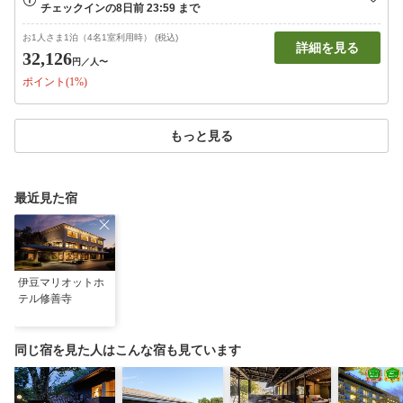
お1人さま1泊（4名1室利用時） (税込)
詳細を見る
32,126
円
／人〜
ポイント(1%)
もっと見る
最近見た宿
伊豆マリオットホ
テル修善寺
同じ宿を見た人はこんな宿も見ています