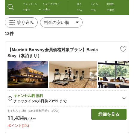
チェックイン
チェックアウト
大人
子ども
部屋数
--/--
--/--
--
--
--
〜
人
人
部屋
絞り込み
12件
【Marriott Bonvoy会員価格対象プラン】Basic
Stay（素泊まり）
お1人さま1泊（4名1室利用時） (税込)
詳細を見る
11,434
円
／人〜
ポイント(1%)