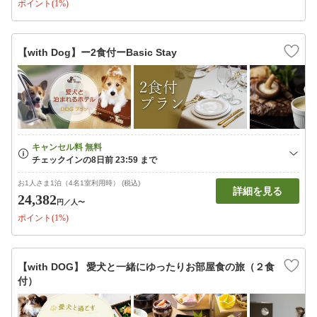
ポイント(1%)
【with Dog】ー2食付ーBasic Stay
お1人さま1泊（4名1室利用時） (税込)
詳細を見る
24,382
円
／人〜
ポイント(1%)
【with DOG】 愛犬と一緒にゆったりお部屋食の旅（２食
付）