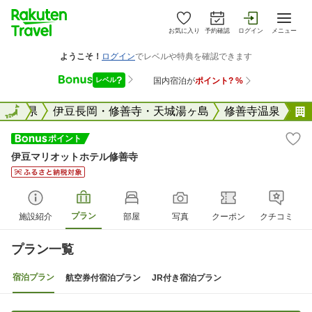
お気に入り
予約確認
ログイン
メニュー
国
静岡県
全国
伊豆長岡・修善寺・天城湯ヶ島
修善寺温泉
伊豆マリオットホテル修善寺
プラン
施設紹介
部屋
写真
クーポン
クチコミ
プラン一覧
宿泊プラン
航空券付宿泊プラン
JR付き宿泊プラン