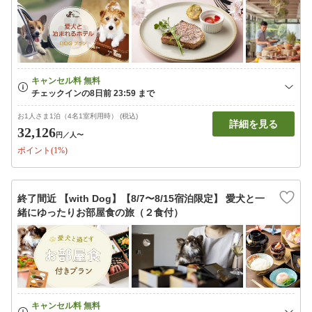
お1人さま1泊（4名1室利用時） (税込)
詳細を見る
32,126
円
／人〜
ポイント(1%)
終了間近 【with Dog】【8/7〜8/15宿泊限定】 愛犬と一
緒にゆったりお部屋食の旅（２食付）