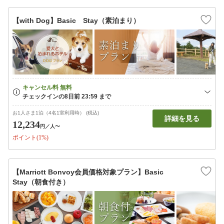
【with Dog】Basic Stay（素泊まり）
お1人さま1泊（4名1室利用時） (税込)
詳細を見る
12,234
円
／人〜
ポイント(1%)
【Marriott Bonvoy会員価格対象プラン】Basic
Stay（朝食付き）