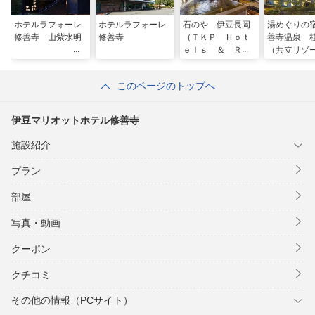
ホテルラフォーレ
ホテルラフォーレ
石のや 伊豆長岡
湯めぐりの
修善寺 山紫水明
修善寺
（ＴＫＰ Ｈｏｔ
善寺温泉 
ｅｌｓ ＆ Ｒｅ
（共立リゾ
ｓｏｒｔｓ）
このページのトップへ
伊豆マリオットホテル修善寺
施設紹介
プラン
部屋
写真・動画
クーポン
クチコミ
その他の情報（PCサイト）