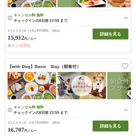
お1人さま1泊（4名1室利用時） (税込)
詳細を見る
15,912
円
／人〜
ポイント(1%)
【with Dog】Basic Stay（朝食付）
お1人さま1泊（4名1室利用時） (税込)
詳細を見る
16,707
円
／人〜