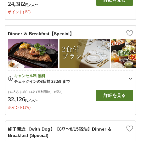
詳細を見る
24,382
円
／人〜
ポイント(1%)
Dinner ＆ Breakfast【Special】
お1人さま1泊（4名1室利用時） (税込)
詳細を見る
32,126
円
／人〜
ポイント(1%)
終了間近 【with Dog】【8/7〜8/15宿泊】Dinner ＆
Breakfast (Special)