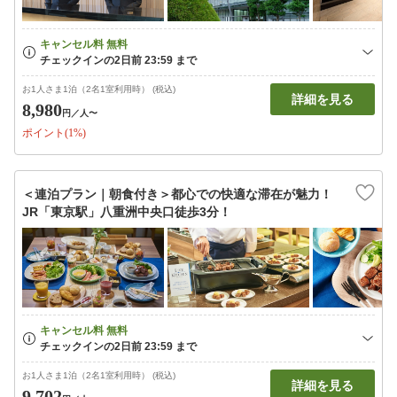
お1人さま1泊（2名1室利用時） (税込)
詳細を見る
8,980
円
／人〜
ポイント(1%)
＜連泊プラン｜朝食付き＞都心での快適な滞在が魅力！
JR「東京駅」八重洲中央口徒歩3分！
お1人さま1泊（2名1室利用時） (税込)
詳細を見る
9,702