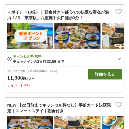
＜ポイント10倍♪ ｜ 朝食付き＞都心での快適な滞在が魅
力！JR「東京駅」八重洲中央口徒歩3分！
お1人さま1泊（2名1室利用時） (税込)
詳細を見る
11,900
円
／人〜
ポイント(10%)
NEW 【22日前までキャンセル料なし】事前カード決済限
定｜スマートステイ｜朝食付き