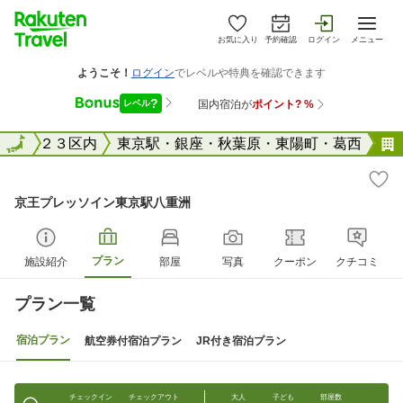
お気に入り
予約確認
ログイン
メニュー
東京２３区内
全国
東京駅・銀座・秋葉原・東陽町・葛西
京王プレッソイン東京駅八重洲
プラン
施設紹介
部屋
写真
クーポン
クチコミ
プラン一覧
宿泊プラン
航空券付宿泊プラン
JR付き宿泊プラン
チェックイン
チェックアウト
大人
子ども
部屋数