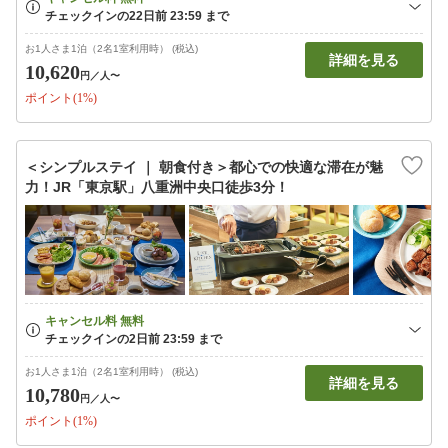
お1人さま1泊（2名1室利用時） (税込)
詳細を見る
10,620
円
／人〜
ポイント(1%)
＜シンプルステイ ｜ 朝食付き＞都心での快適な滞在が魅
力！JR「東京駅」八重洲中央口徒歩3分！
お1人さま1泊（2名1室利用時） (税込)
詳細を見る
10,780
円
／人〜
ポイント(1%)