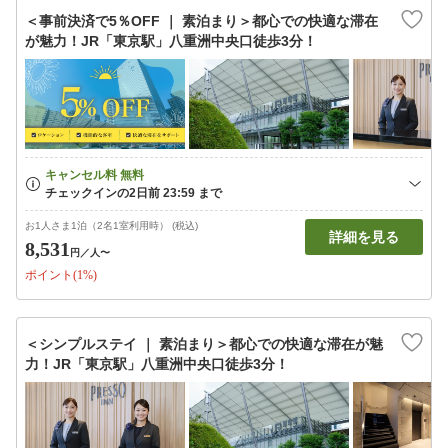
＜事前決済で5％OFF ｜ 素泊まり＞都心での快適な滞在
が魅力！JR「東京駅」八重洲中央口徒歩3分！
お1人さま1泊（2名1室利用時） (税込)
詳細を見る
8,531
円
／人〜
ポイント(1%)
＜シンプルステイ ｜ 素泊まり＞都心での快適な滞在が魅
力！JR「東京駅」八重洲中央口徒歩3分！