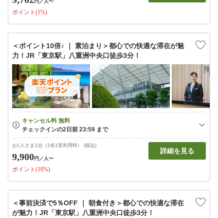
円
／人〜
ポイント(1%)
＜ポイント10倍♪ ｜ 素泊まり＞都心での快適な滞在が魅
力！JR「東京駅」八重洲中央口徒歩3分！
お1人さま1泊（2名1室利用時） (税込)
詳細を見る
9,900
円
／人〜
ポイント(10%)
＜事前決済で5％OFF ｜ 朝食付き＞都心での快適な滞在
が魅力！JR「東京駅」八重洲中央口徒歩3分！