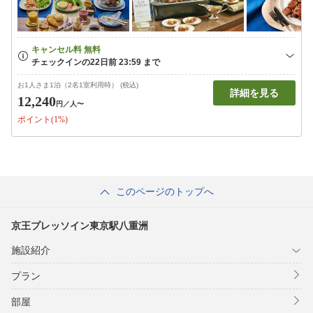
お1人さま1泊（2名1室利用時） (税込)
詳細を見る
12,240
円
／人〜
ポイント(1%)
このページのトップへ
京王プレッソイン東京駅八重洲
施設紹介
プラン
部屋