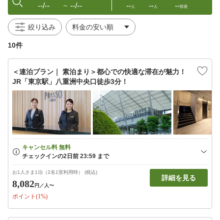
--/--
--/--
--
--
--
〜
人
人
部屋
絞り込み
10件
＜連泊プラン｜ 素泊まり＞都心での快適な滞在が魅力！
JR「東京駅」八重洲中央口徒歩3分！
お1人さま1泊（2名1室利用時） (税込)
詳細を見る
8,082
円
／人〜
ポイント(1%)