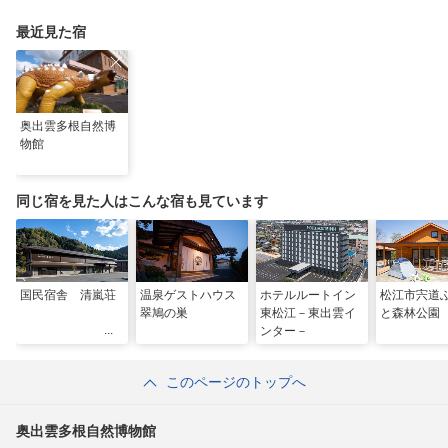
最近見た宿
奥出雲多根自然博
物館
同じ宿を見た人はこんな宿も見ています
国民宿舎 清嵐荘
温泉ゲストハウス
ホテルルートイン
松江市宍道
翠鳩の巣
東松江－東出雲イ
と森林公園
ンター－
このページのトップへ
奥出雲多根自然博物館