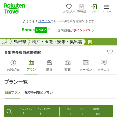
お気に入り
予約確認
ログイン
メニュー
全国
全国
島根県
松江・玉造・安来・奥出雲
奥出雲多根
奥出雲多根自然博物館
プラン
施設紹介
部屋
写真
クーポン
クチコミ
プラン一覧
宿泊プラン
航空券付宿泊プラン
チェックイン
チェックアウト
大人
子ども
部屋数
--/--
--/--
--
--
--
〜
人
人
部屋