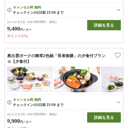
お1人さま1泊（4名1室利用時） (税込)
詳細を見る
9,400
円
／人〜
ポイント(1%)
奥出雲ポークの舞茸2色鍋「長者御膳」の夕食付プラン
☆【夕食付】
お1人さま1泊（4名1室利用時） (税込)
詳細を見る
9,900
円
／人〜