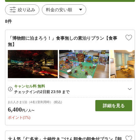
絞り込み
8件
「博物館に泊まろう！」食事無しの素泊りプラン【食事
無】
お1人さま1泊（4名1室利用時） (税込)
詳細を見る
6,400
円
／人〜
ポイント(1%)
大人気「仁多米」土鍋炊きごはん朝食の朝食付プラン【朝