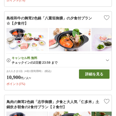
ポイント(1%)
島根和牛の舞茸2色鍋「八重垣御膳」の夕食付プラン
☆【夕食付】
お1人さま1泊（4名1室利用時） (税込)
詳細を見る
10,900
円
／人〜
ポイント(1%)
鳥肉の舞茸2色鍋「志学御膳」夕食と大人気「仁多米」土
鍋炊き朝食の2食付プラン【２食付】