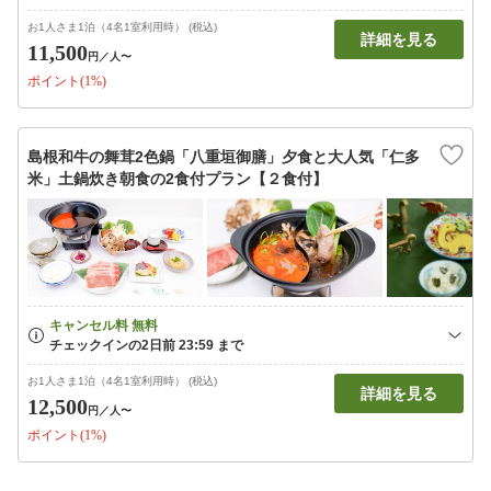
お1人さま1泊（4名1室利用時） (税込)
詳細を見る
11,500
円
／人〜
ポイント(1%)
島根和牛の舞茸2色鍋「八重垣御膳」夕食と大人気「仁多
米」土鍋炊き朝食の2食付プラン【２食付】
お1人さま1泊（4名1室利用時） (税込)
詳細を見る
12,500
円
／人〜
ポイント(1%)