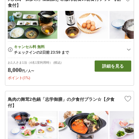
食付】
お1人さま1泊（4名1室利用時） (税込)
詳細を見る
8,000
円
／人〜
ポイント(1%)
鳥肉の舞茸2色鍋「志学御膳」の夕食付プラン☆【夕食
付】