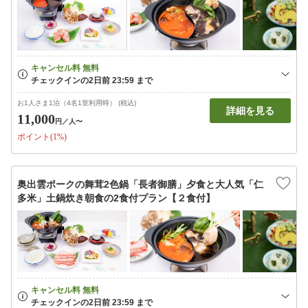
お1人さま1泊（4名1室利用時） (税込)
詳細を見る
11,000
円
／人〜
ポイント(1%)
奥出雲ポークの舞茸2色鍋「長者御膳」夕食と大人気「仁
多米」土鍋炊き朝食の2食付プラン【２食付】