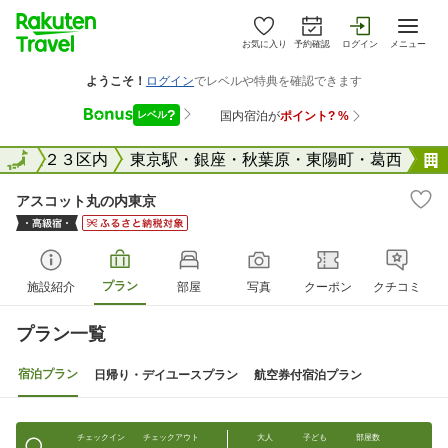
お気に入り
予約確認
ログイン
メニュー
東京２３区内
全国
東京駅・銀座・秋葉原・東陽町・葛西
アスコット丸の内東京
プラン
施設紹介
部屋
写真
クーポン
クチコミ
プラン一覧
宿泊プラン
日帰り・デイユースプラン
航空券付宿泊プラン
チェックイン
チェックアウト
大人
子ども
部屋数