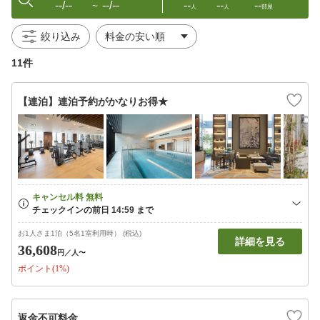
--/--
--/--
--
--
--
〜
人
人
部屋
絞り込み
11件
【連泊】連泊予約がかなりお得★
お1人さま1泊（5名1室利用時） (税込)
詳細を見る
36,608
円
／人〜
ポイント(1%)
返金不可料金