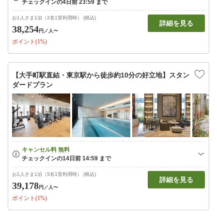
お1人さま1泊（2名1室利用時） (税込)
詳細を見る
38,254
円
／人〜
ポイント(1%)
【大手町駅直結・東京駅から徒歩約10分の好立地】スタン
ダードプラン
お1人さま1泊（5名1室利用時） (税込)
詳細を見る
39,178
円
／人〜
ポイント(1%)