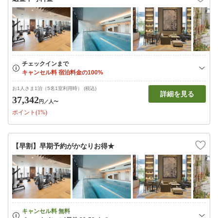
お1人さま1泊（5名1室利用時） (税込)
詳細を見る
37,342
円
／人〜
ポイント(1%)
【早割】早期予約がかなりお得★