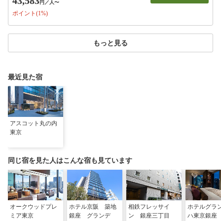
43,583
円
／人〜
ポイント(1%)
もっと見る
最近見た宿
アスコット丸の内
東京
同じ宿を見た人はこんな宿も見ています
オークウッドプレ
ホテル京阪 築地
相鉄フレッサイ
ホテルグラ
ミア東京
銀座 グランデ
ン 銀座三丁目
ハ東京銀座