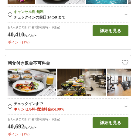
お1人さま1泊（5名1室利用時） (税込)
詳細を見る
40,410
円
／人〜
ポイント(1%)
朝食付き返金不可料金
お1人さま1泊（5名1室利用時） (税込)
詳細を見る
40,692
円
／人〜
ポイント(1%)