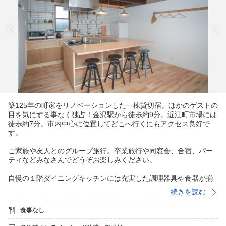
築125年の町家をリノベーションした一棟貸切宿。ほかのゲストの
目を気にする事なく独占！金沢駅から徒歩約9分。近江町市場には
徒歩約7分。市内中心に位置してどこへ行くにもアクセス良好で
す。
ご家族や友人とのグループ旅行。卒業旅行や同窓会、合宿、パー
ティなどみなさんでどうぞお楽しみください。
自慢の１階ダイニングキッチンには充実した調理器具や食器が揃
っています。ワイングラスや日本酒の酒器なども完備。時間を気
続きを読む
にせず、ご友人や家族と飲み明かすのはいかがでしょうか？
食事なし
県外から息子さん夫婦が帰ってきた時、ご友人が金沢旅行にきた
時に別荘のように一緒に宿泊してみたり。地元の方々のご利用の