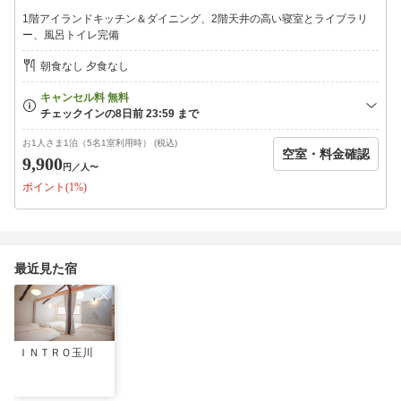
◆赤ちゃん・こども用品（無料）
1階アイランドキッチン＆ダイニング、2階天井の高い寝室とライブラリ
（無料オプションをご希望の方は、ご予約時にお伝えください）
ー、風呂トイレ完備
【常設】
ベビーガード／こども用食器／こども用カトラリー／食事用エプ
朝食なし 夕食なし
ロン各2／離乳食調理器具／絵本／おもちゃ
【無料オプション】
ベビーカー(B型)／踏み台／補助便座／おむつ用ゴミ入れ／ダイニ
ングこども椅子各2／おねしょシーツ／予備バスタオル
お1人さま1泊（5名1室利用時） (税込)
空室・料金確認
＜現地お支払い＞これまで通りの現金、クレジットカードに加
9,900
円
／人〜
え、paypayも可能になりました。お好みのお支払い方法をお選び
ポイント(1%)
いただけます。
最近見た宿
ＩＮＴＲＯ玉川