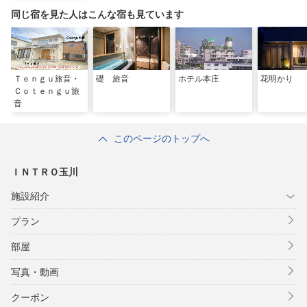
同じ宿を見た人はこんな宿も見ています
Ｔｅｎｇｕ旅音・
礎 旅音
ホテル本庄
花明かり
Ｃｏｔｅｎｇｕ旅
音
このページのトップへ
ＩＮＴＲＯ玉川
施設紹介
プラン
部屋
写真・動画
クーポン