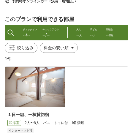
予約時オンラインカード決済・現地払い
声もいただいています。
大きな梁が走り天井が高い２階の寝室。布団8枚まで並べる事がで
このプランで利用できる部屋
きます。ホテルでは別々の部屋に分かれるところ、みなさんで同
じ部屋で眠ることができます。
チェックイン
チェックアウト
大人
子ども
部屋数
--/--
--/--
--
--
--
◆設備
〜
人
人
部屋
アイランドキッチン／ライブラリー／トイレ（2つ）／浴室（1
つ）／洗面台（2つ）
絞り込み
バス・トイレは独立タイプです。
◆備品／無料サービス／アメニティ
1件
【キッチン＆ダイニング】
調理器具（フライパン、鍋、ボウル、包丁など）／調味料（塩、
砂糖、胡椒、醤油、油など基本的な調味料各種）／食器／カトラ
リー／コーヒーメーカー／コーヒー／電子レンジ／トースター／
電気ポット／冷蔵庫
【浴室】
バスタオル／フェイスタオル／シャンプー／コンディショナー／
ボディソープ
【洗面スペース】
歯ブラシ／ドライヤー
１日一組、一棟貸切宿
【寝室その他】
寝具／エアコン／ハンガー／コンセント／Bluetoothスピーカー／
和洋室
2人〜8人
バス・トイレ付
禁煙
wi-fi
インターネット可