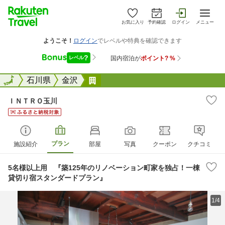
お気に入り
予約確認
ログイン
メニュー
全国
全国
石川県
金沢
ＩＮＴＲＯ玉川
ＩＮＴＲＯ玉川
プラン
施設紹介
部屋
写真
クーポン
クチコミ
5名様以上用 『築125年のリノベーション町家を独占！一棟
貸切り宿スタンダードプラン』
1/4