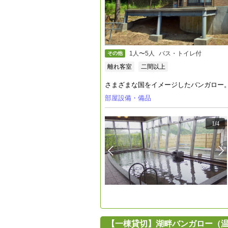
1人〜5人
バス・トイレ付
その他
離れ客室
二間以上
さまざまな国をイメージしたバンガロー
部屋設備・備品
1
/
4
【一棟貸切】湖畔バンガロー（