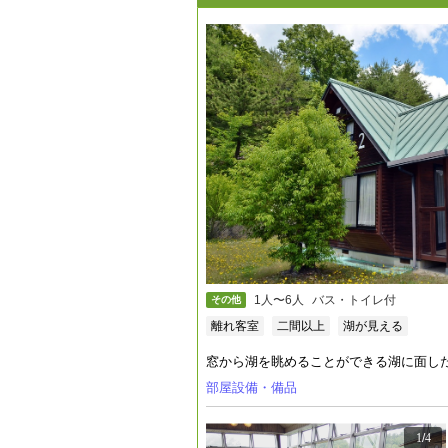
1人〜6人
バス・トイレ付
その他
離れ客室
二間以上
湖が見える
窓から湖を眺めることができる湖に面し
部屋設備・備品
1
/
4