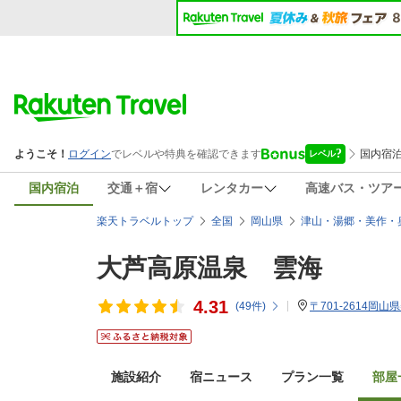
国内宿泊
交通＋宿
レンタカー
高速バス・ツア
楽天トラベルトップ
全国
岡山県
津山・湯郷・美作・
大芦高原温泉 雲海
4.31
(
49
件)
〒701-2614岡山
施設紹介
宿ニュース
プラン一覧
部屋