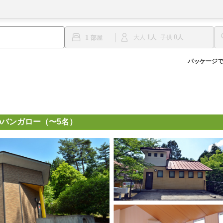
1
0
1
大人
子供
パッケージ
バンガロー（〜5名）