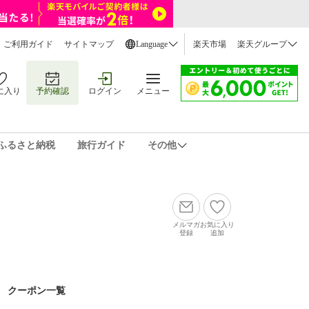
ご利用ガイド
サイトマップ
Language
楽天市場
楽天グループ
に入り
予約確認
ログイン
メニュー
ふるさと納税
旅行ガイド
その他
メルマガ
お気に入り
登録
追加
クーポン一覧