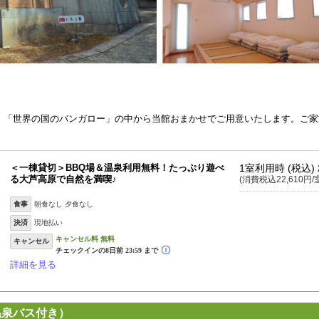
。「世界の国のバンガロー」の中から当館おまかせでご用意いたします。ご家
＜一棟貸切＞BBQ場＆温泉利用無料！たっぷり遊べ
1室利用時 (税込)
る大芦高原で自然を満喫♪
(消費税込22,610円/
食事
朝食なし 夕食なし
決済
現地払い
キャンセル
詳細を見る
温泉バス付き）