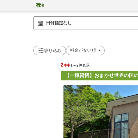
宿泊
日付指定なし
絞り込み
2
件中
1～2件表示
【一棟貸切】おまかせ世界の国の