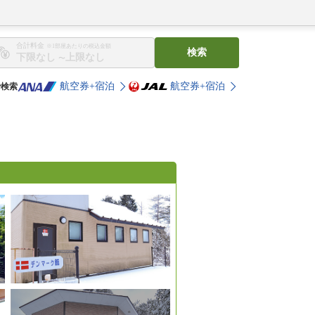
合計料金
※1部屋あたりの税込金額
検索
〜
航空券+宿泊
航空券+宿泊
で検索