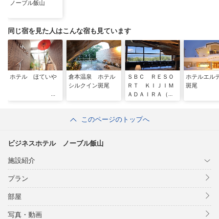
ノーブル飯山
同じ宿を見た人はこんな宿も見ています
ホテル ほていや
倉本温泉 ホテル
ＳＢＣ ＲＥＳＯ
ホテルエル
シルクイン斑尾
ＲＴ ＫＩＪＩＭ
斑尾
ＡＤＡＩＲＡ（旧
パノラマランド木
島平）
このページのトップへ
ビジネスホテル ノーブル飯山
施設紹介
プラン
部屋
写真・動画