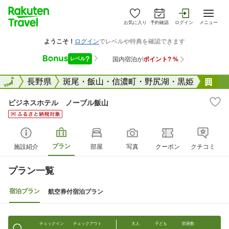
お気に入り
予約確認
ログイン
メニュー
全国
全国
長野県
斑尾・飯山・信濃町・野尻湖・黒姫
ビ
ビジネスホテル ノーブル飯山
プラン
施設紹介
部屋
写真
クーポン
クチコミ
プラン一覧
宿泊プラン
航空券付宿泊プラン
チェックイン
チェックアウト
大人
子ども
部屋数