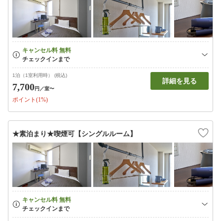
1泊（1室利用時） (税込)
詳細を見る
7,700
円
／室〜
ポイント(1%)
★素泊まり★喫煙可【シングルルーム】