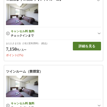
お1人さま1泊（2名1室利用時） (税込)
詳細を見る
7,150
円
／人〜
ポイント(1%)
ツインルーム（禁煙室）