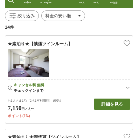
--/--
--/--
--
--
--
〜
人
人
部屋
絞り込み
14件
★素泊り★【禁煙ツインルーム】
お1人さま1泊（2名1室利用時） (税込)
詳細を見る
7,150
円
／人〜
ポイント(1%)
★素泊まり★喫煙可【ツインルーム】