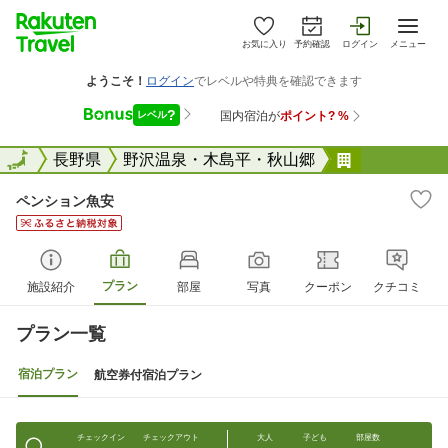
お気に入り
予約確認
ログイン
メニュー
全国
全国
長野県
野沢温泉・木島平・秋山郷
ペンション
ペンション魚安
プラン
施設紹介
部屋
写真
クーポン
クチコミ
プラン一覧
宿泊プラン
航空券付宿泊プラン
チェックイン
チェックアウト
大人
子ども
部屋数