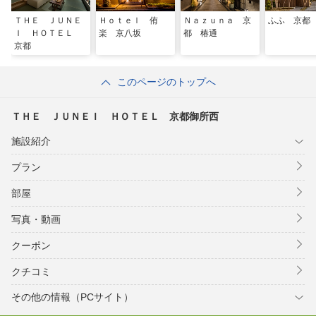
ＴＨＥ ＪＵＮＥ
Ｈｏｔｅｌ 侑
Ｎａｚｕｎａ 京
ふふ 京都
Ｉ ＨＯＴＥＬ
楽 京八坂
都 椿通
京都
このページのトップへ
ＴＨＥ ＪＵＮＥＩ ＨＯＴＥＬ 京都御所西
施設紹介
プラン
部屋
写真・動画
クーポン
クチコミ
その他の情報（PCサイト）