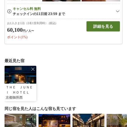
お1人さま1泊（2名1室利用時） (税込)
詳細を見る
60,100
円
／人〜
ポイント(1%)
最近見た宿
ＴＨＥ ＪＵＮＥ
Ｉ ＨＯＴＥＬ
京都御所西
同じ宿を見た人はこんな宿も見ています