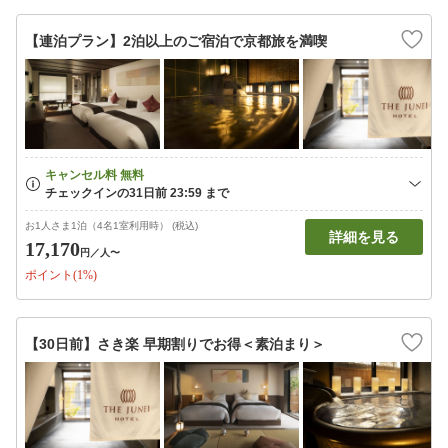
【連泊プラン】2泊以上のご宿泊で京都旅を満喫
お1人さま1泊（4名1室利用時） (税込)
詳細を見る
17,170
円
／人〜
ポイント(1%)
【30日前】さき楽 早期割りでお得＜素泊まり＞