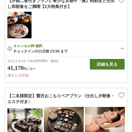
【夕朝二食付きプラン】希少な京都牛『雅』肉割烹と仕出
し和朝食をご満喫【2大特典付き】
お1人さま1泊（4名1室利用時） (税込)
詳細を見る
41,170
円
／人〜
ポイント(1%)
【二名様限定】贅沢おこもりペアプラン〈仕出し夕朝食・
エステ付き〉