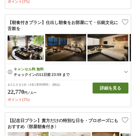
ポイント(1%)
【朝食付きプラン】仕出し朝食をお部屋にて・伝統文化に
舌鼓を
お1人さま1泊（4名1室利用時） (税込)
詳細を見る
22,770
円
／人〜
ポイント(1%)
【記念日プラン】貴方だけの特別な日を・プロポーズにも
おすすめ〈部屋朝食付き〉