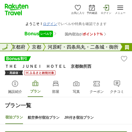
お気に入り
予約確認
ログイン
メニュー
全国
全国
京都府
京都
河原町・四条烏丸・二条城・御所
ＴＨＥ ＪＵＮＥＩ ＨＯＴＥＬ 京都御所西
プラン
施設紹介
部屋
写真
クーポン
クチコミ
プラン一覧
宿泊プラン
航空券付宿泊プラン
JR付き宿泊プラン