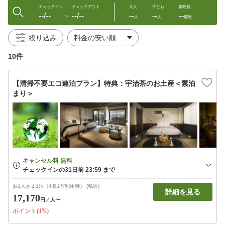
チェックイン
チェックアウト
大人
子ども
部屋数
--/--
--/--
--
--
--
〜
人
人
部屋
絞り込み
10件
【清掃不要エコ連泊プラン】特典：宇治茶のお土産＜素泊
まり＞
お1人さま1泊（4名1室利用時） (税込)
詳細を見る
17,170
円
／人〜
ポイント(1%)