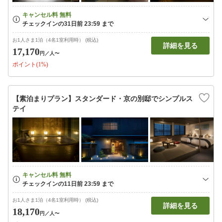
お1人さま1泊（4名1室利用時） (税込)
詳細を見る
17,170
円
／人〜
ポイント(1%)
【素泊まりプラン】スタンダード・京の別邸でシンプルス
テイ
お1人さま1泊（4名1室利用時） (税込)
詳細を見る
18,170
円
／人〜