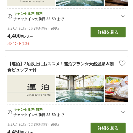
お1人さま1泊（2名1室利用時） (税込)
詳細を見る
4,400
円
／人〜
ポイント(1%)
【連泊】2泊以上におススメ！連泊プラン☆天然温泉＆朝
食ビュッフェ付
お1人さま1泊（2名1室利用時） (税込)
詳細を見る
4,450
円
／人〜