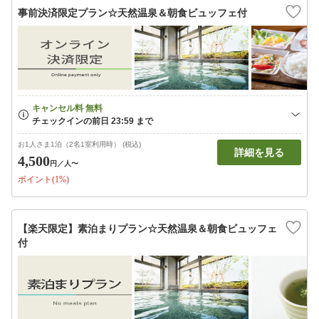
事前決済限定プラン☆天然温泉＆朝食ビュッフェ付
お1人さま1泊（2名1室利用時） (税込)
詳細を見る
4,500
円
／人〜
ポイント(1%)
【楽天限定】素泊まりプラン☆天然温泉＆朝食ビュッフェ
付