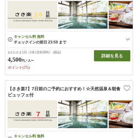
お1人さま1泊（2名1室利用時） (税込)
詳細を見る
4,500
円
／人〜
ポイント(1%)
【さき楽7】7日前のご予約におすすめ！☆天然温泉＆朝食
ビュッフェ付