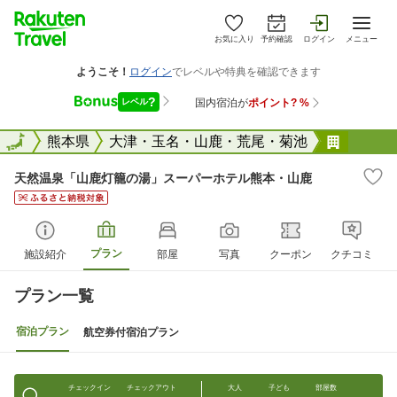
お気に入り
予約確認
ログイン
メニュー
全国
全国
熊本県
大津・玉名・山鹿・荒尾・菊池
天然温
天然温泉「山鹿灯籠の湯」スーパーホテル熊本・山鹿
プラン
施設紹介
部屋
写真
クーポン
クチコミ
プラン一覧
宿泊プラン
航空券付宿泊プラン
チェックイン
チェックアウト
大人
子ども
部屋数