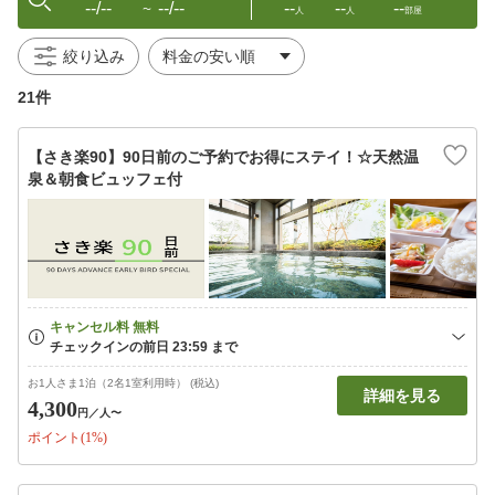
--/--
--/--
--
--
--
〜
人
人
部屋
絞り込み
21件
【さき楽90】90日前のご予約でお得にステイ！☆天然温
泉＆朝食ビュッフェ付
お1人さま1泊（2名1室利用時） (税込)
詳細を見る
4,300
円
／人〜
ポイント(1%)