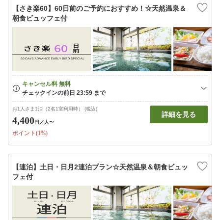
【さき楽60】60日前のご予約におすすめ！☆天然温泉＆
朝食ビュッフェ付
お1人さま1泊（2名1室利用時） (税込)
詳細を見る
4,400
円
／人〜
ポイント(1%)
【連泊】土日・日月2連泊プラン☆天然温泉＆朝食ビュッ
フェ付