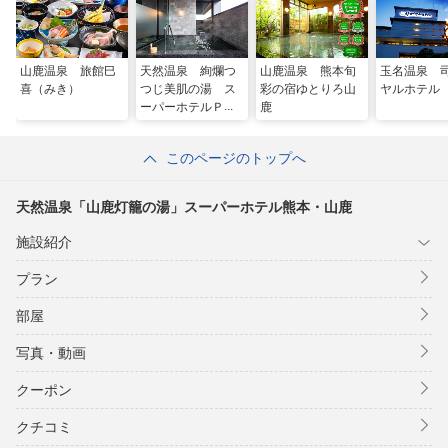
山鹿温泉 旅館巳
天然温泉 絢爛つ
山鹿温泉 熊本旬
玉名温泉 
喜（みき）
つじ美肌の湯 ス
彩の宿ゆとりろ山
ヤルホテル
ーパーホテルＰｒ
鹿
ｅｍｉｅｒ阿蘇熊
本空港
このページのトップへ
天然温泉「山鹿灯籠の湯」スーパーホテル熊本・山鹿
施設紹介
プラン
部屋
写真・動画
クーポン
クチコミ