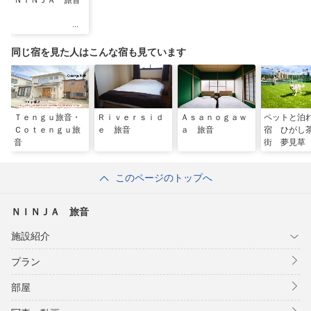
ＮＩＮＪＡ 旅音
同じ宿を見た人はこんな宿も見ています
Ｔｅｎｇｕ旅音・
Ｒｉｖｅｒｓｉｄ
Ａｓａｎｏｇａｗ
ペットと泊
Ｃｏｔｅｎｇｕ旅
ｅ 旅音
ａ 旅音
宿 ひがし
音
街 夢見草
このページのトップへ
ＮＩＮＪＡ 旅音
施設紹介
プラン
部屋