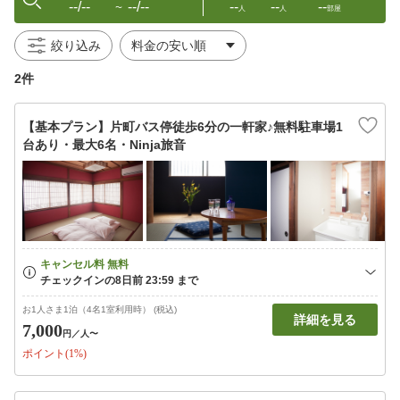
--/--
--/--
--
--
--
〜
人
人
部屋
絞り込み
2件
【基本プラン】片町バス停徒歩6分の一軒家♪無料駐車場1
台あり・最大6名・Ninja旅音
お1人さま1泊（4名1室利用時） (税込)
詳細を見る
7,000
円
／人〜
ポイント(1%)