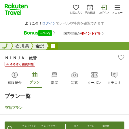
お気に入り
予約確認
ログイン
メニュー
全国
全国
石川県
金沢
ＮＩＮＪＡ 旅音
ＮＩＮＪＡ 旅音
プラン
施設紹介
部屋
写真
クーポン
クチコミ
プラン一覧
宿泊プラン
チェックイン
チェックアウト
大人
子ども
部屋数