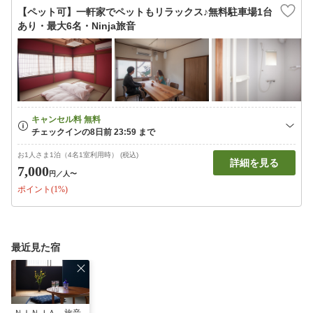
【ペット可】一軒家でペットもリラックス♪無料駐車場1台
あり・最大6名・Ninja旅音
お1人さま1泊（4名1室利用時） (税込)
詳細を見る
7,000
円
／人〜
ポイント(1%)
最近見た宿