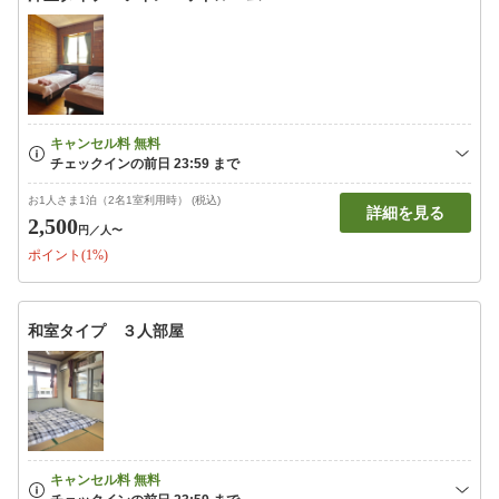
お1人さま1泊（2名1室利用時） (税込)
詳細を見る
2,500
円
／人〜
ポイント(1%)
和室タイプ ３人部屋