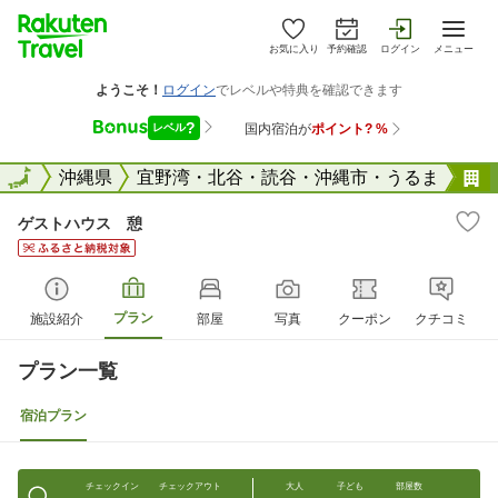
お気に入り
予約確認
ログイン
メニュー
全国
全国
沖縄県
宜野湾・北谷・読谷・沖縄市・うるま
ゲストハウス 憩
プラン
施設紹介
部屋
写真
クーポン
クチコミ
プラン一覧
宿泊プラン
チェックイン
チェックアウト
大人
子ども
部屋数