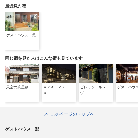
最近見た宿
ゲストハウス 憩
同じ宿を見た人はこんな宿も見ています
天空の茶屋敷
ＡＹＡ Ｖｉｌｌ
ビレッジ ルレー
ゲストハウ
ａ
ヴ
このページのトップへ
ゲストハウス 憩