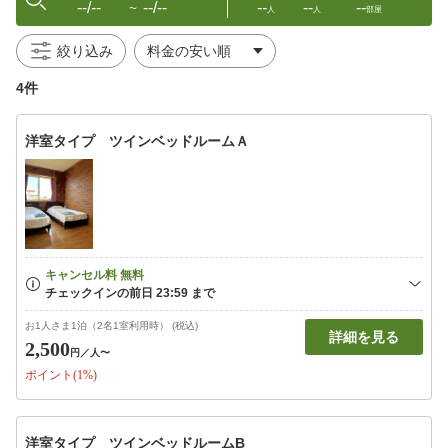
--/--
--/--
--
--
--
〜
人
人
部屋
絞り込み
4件
洋室タイプ ツインベッドルームＡ
お1人さま1泊（2名1室利用時） (税込)
詳細を見る
2,500
円
／人〜
ポイント(1%)
洋室タイプ ツインベッドルームB