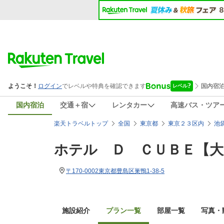
国内宿泊
交通＋宿
レンタカー
高速バス・ツア
楽天トラベルトップ
全国
東京都
東京２３区内
池
ホテル Ｄ ＣＵＢＥ【大
〒170-0002東京都豊島区巣鴨1-38-5
施設紹介
プラン一覧
部屋一覧
写真・動