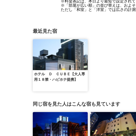
※料金表記は、本日より最短で設定されて
※「部屋が広い順」の並び替えは、およそ1
ただし「和室」と「洋室」では広さの計測
最近見た宿
ホテル Ｄ ＣＵＢＥ【大人専
用１８禁・ハピホテ提携】
同じ宿を見た人はこんな宿も見ています