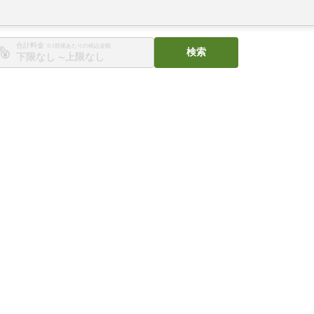
合計料金
※1部屋あたりの税込金額
検索
〜
。