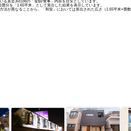
いる直近30日間の「金額/食事」内容を目安としています。
畳分を「1.65平米」として算出した結果を表示しています。
方法が異なることから、「和室」においては算出された広さ（1.65平米×畳数