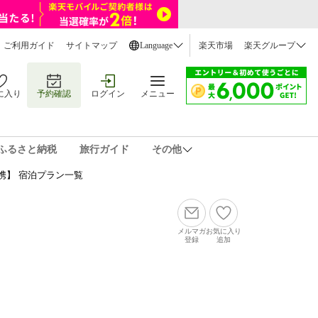
ご利用ガイド
サイトマップ
Language
楽天市場
楽天グループ
に入り
予約確認
ログイン
メニュー
ふるさと納税
旅行ガイド
その他
携】 宿泊プラン一覧
メルマガ
お気に入り
登録
追加