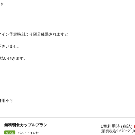
付き
イン予定時刻より60分経過されますと
下さいませ。
支払い頂きます。
併用不可
無料朝食カップルプラン
1室利用時 (税込)
(消費税込9,670~21,0
バス・トイレ付
ダブル