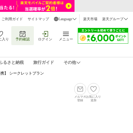
ご利用ガイド
サイトマップ
Language
楽天市場
楽天グループ
に入り
予約確認
ログイン
メニュー
ふるさと納税
旅行ガイド
その他
携】 シークレットプラン
メルマガ
お気に入り
登録
追加