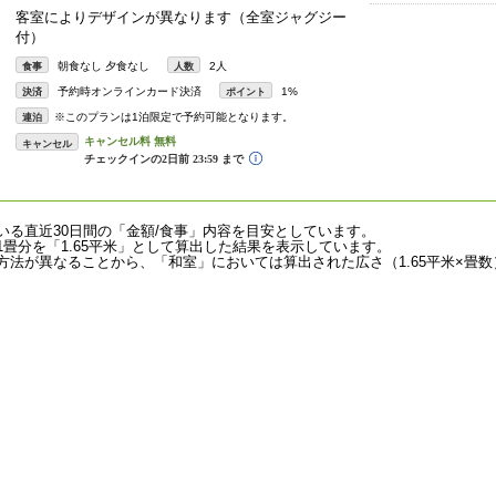
客室によりデザインが異なります（全室ジャグジー
付）
朝食なし 夕食なし
2人
食事
人数
予約時オンラインカード決済
1%
決済
ポイント
※このプランは1泊限定で予約可能となります。
連泊
キャンセル
いる直近30日間の「金額/食事」内容を目安としています。
畳分を「1.65平米」として算出した結果を表示しています。
法が異なることから、「和室」においては算出された広さ（1.65平米×畳数