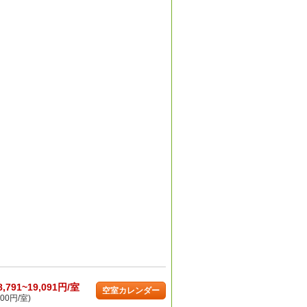
8,791~19,091円/室
空室カレンダー
00円/室)