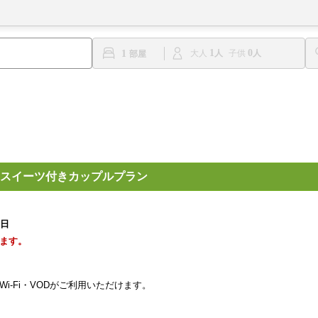
1
0
1
大人
子供
スイーツ付きカップルプラン
1日
ます。
lu・Wi-Fi・VODがご利用いただけます。