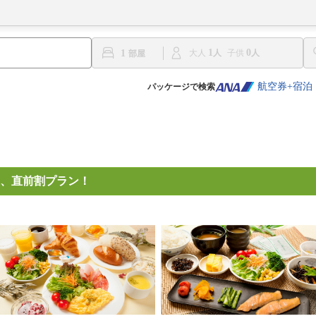
1
0
1
大人
子供
航空券+宿泊
パッケージで検索
、直前割プラン！