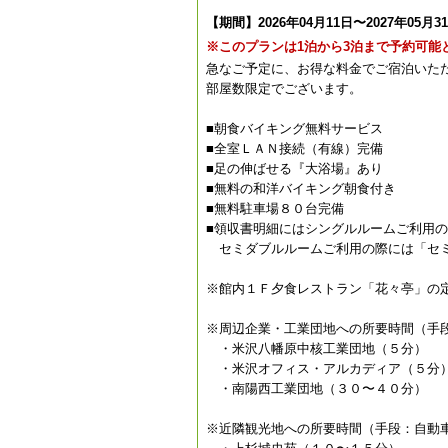
【期間】2026年04月11日〜2027年05月3
※このプランは1泊から3泊まで予約可能
急なご予定に、お得な料金でご宿泊いた
部屋数限定でございます。
■朝食バイキング無料サービス
■全室ＬＡＮ接続（有線）完備
■足の伸ばせる『大浴場』あり
■無料の和洋バイキング朝食付き
■無料駐車場８０台完備
■領収書明細にはシングルルームご利用
セミダブルルームご利用の際には「セミ
※館内１Ｆ夕食レストラン「花々亭」の
※周辺企業・工業団地への所要時間（手
・米沢八幡原中核工業団地（５分）
・米沢オフィス・アルカディア（５分
・南陽西工業団地（３０〜４０分）
※近隣観光地への所要時間（手段：自動