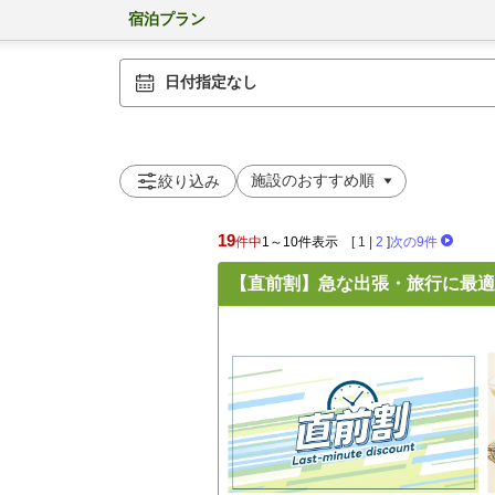
宿泊プラン
日付指定なし
絞り込み
19
件中
1～10件表示
[
1
|
2
]
次の9件
【直前割】急な出張・旅行に最適