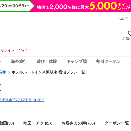
ヘルプ
お気
ー
海外旅行
遊び・体験
キャンプ場
割引クーポン
ホテルルートイン米沢駅東 宿泊プラン一覧
長井
東
形県米沢市下花沢2丁目10-20-9
画(99)
地図・アクセス
お客さまの声(
788
)
クーポン一覧