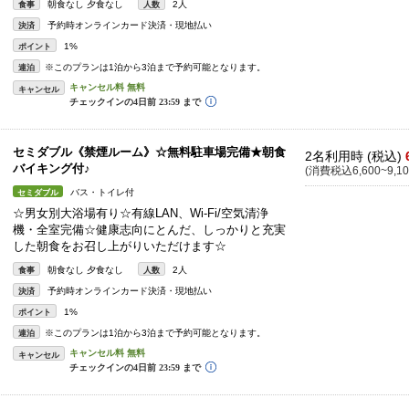
朝食なし 夕食なし
2人
食事
人数
予約時オンラインカード決済・現地払い
決済
1%
ポイント
※このプランは1泊から3泊まで予約可能となります。
連泊
キャンセル
セミダブル《禁煙ルーム》☆無料駐車場完備★朝食
2名利用時 (税込)
バイキング付♪
(消費税込6,600~9,10
バス・トイレ付
セミダブル
☆男女別大浴場有り☆有線LAN、Wi-Fi/空気清浄
機・全室完備☆健康志向にとんだ、しっかりと充実
した朝食をお召し上がりいただけます☆
朝食なし 夕食なし
2人
食事
人数
予約時オンラインカード決済・現地払い
決済
1%
ポイント
※このプランは1泊から3泊まで予約可能となります。
連泊
キャンセル