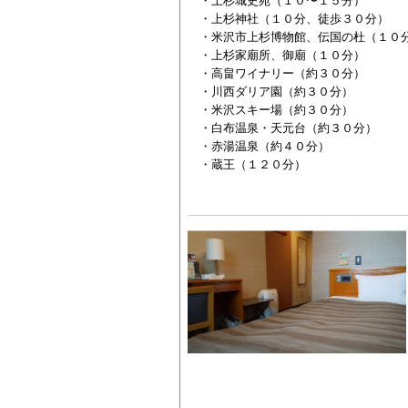
・上杉城史苑（１０〜１５分）
・上杉神社（１０分、徒歩３０分）
・米沢市上杉博物館、伝国の杜（１０
・上杉家廟所、御廟（１０分）
・高畠ワイナリー（約３０分）
・川西ダリア園（約３０分）
・米沢スキー場（約３０分）
・白布温泉・天元台（約３０分）
・赤湯温泉（約４０分）
・蔵王（１２０分）