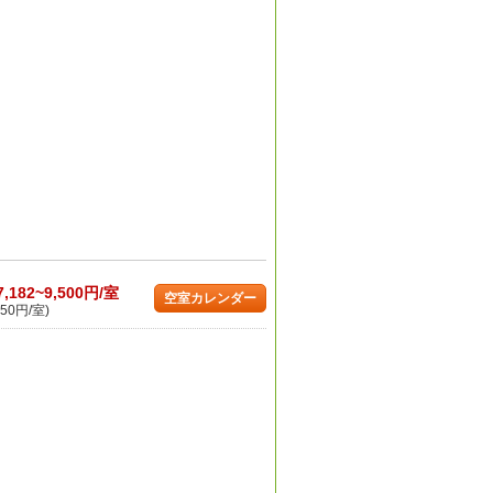
7,182~9,500円/室
空室カレンダー
50円/室)