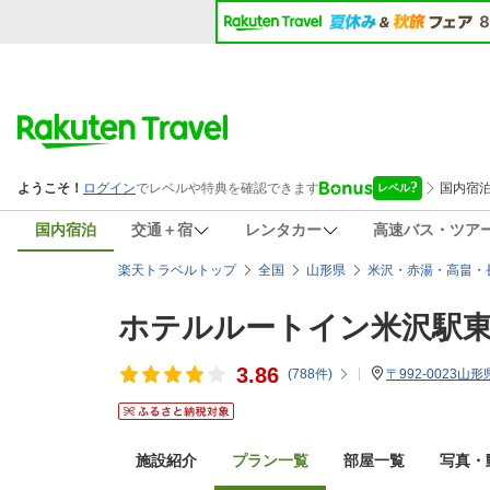
国内宿泊
交通＋宿
レンタカー
高速バス・ツア
楽天トラベルトップ
全国
山形県
米沢・赤湯・高畠・
ホテルルートイン米沢駅
3.86
(
788
件)
〒992-0023山
施設紹介
プラン一覧
部屋一覧
写真・動