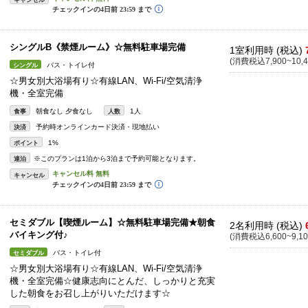
キャンセル
シングルB《禁煙ルーム》☆無料駐車場完備
1室利用時 (税込)
(消費税込7,900~10,4
バス・トイレ付
シングル
☆男女別大浴場有り☆有線LAN、Wi-Fi/空気清浄
機・全室完備
朝食なし 夕食なし
1人
食事
人数
予約時オンラインカード決済・現地払い
決済
1%
ポイント
※このプランは1泊から3泊まで予約可能となります。
連泊
キャンセル
セミダブル【喫煙ルーム】☆無料駐車場完備★朝食
2名利用時 (税込)
バイキング付♪
(消費税込6,600~9,10
バス・トイレ付
セミダブル
☆男女別大浴場有り☆有線LAN、Wi-Fi/空気清浄
機・全室完備☆健康志向にとんだ、しっかりと充実
した朝食をお召し上がりいただけます☆