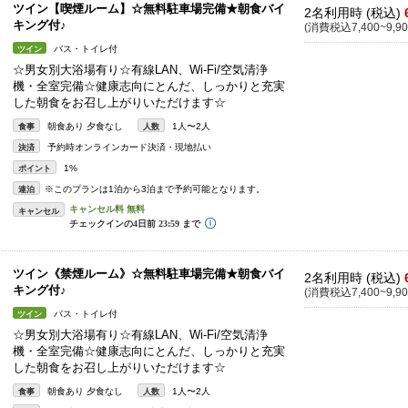
ツイン【喫煙ルーム】☆無料駐車場完備★朝食バイ
2名利用時 (税込)
キング付♪
(消費税込7,400~9,90
バス・トイレ付
ツイン
☆男女別大浴場有り☆有線LAN、Wi-Fi/空気清浄
機・全室完備☆健康志向にとんだ、しっかりと充実
した朝食をお召し上がりいただけます☆
朝食あり 夕食なし
1人〜2人
食事
人数
予約時オンラインカード決済・現地払い
決済
1%
ポイント
※このプランは1泊から3泊まで予約可能となります。
連泊
キャンセル
ツイン《禁煙ルーム》☆無料駐車場完備★朝食バイ
2名利用時 (税込)
キング付♪
(消費税込7,400~9,90
バス・トイレ付
ツイン
☆男女別大浴場有り☆有線LAN、Wi-Fi/空気清浄
機・全室完備☆健康志向にとんだ、しっかりと充実
した朝食をお召し上がりいただけます☆
朝食あり 夕食なし
1人〜2人
食事
人数