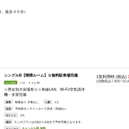
分、徒歩３０分）
シングルB【喫煙ルーム】☆無料駐車場完備
1室利用時 (税込)
(消費税込7,900~10,4
バス・トイレ付
シングル
☆男女別大浴場有り☆有線LAN、Wi-Fi/空気清浄
機・全室完備
朝食あり 夕食なし
1人
食事
人数
予約時オンラインカード決済・現地払い
決済
1%
ポイント
※このプランは1泊から3泊まで予約可能となります。
連泊