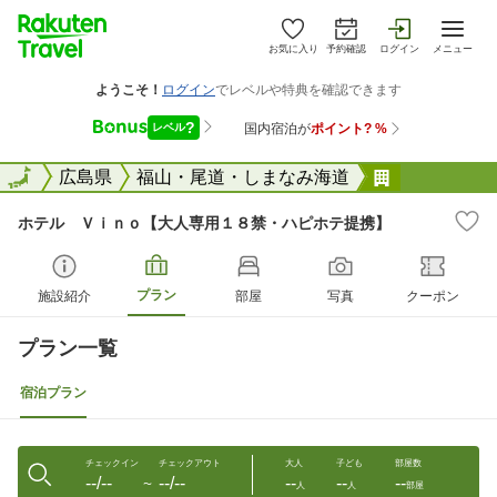
お気に入り
予約確認
ログイン
メニュー
全国
全国
広島県
福山・尾道・しまなみ海道
ホテル Ｖ
ホテル Ｖｉｎｏ【大人専用１８禁・ハピホテ提携】
プラン
施設紹介
部屋
写真
クーポン
プラン一覧
宿泊プラン
チェックイン
チェックアウト
大人
子ども
部屋数
--/--
--/--
--
--
--
〜
人
人
部屋