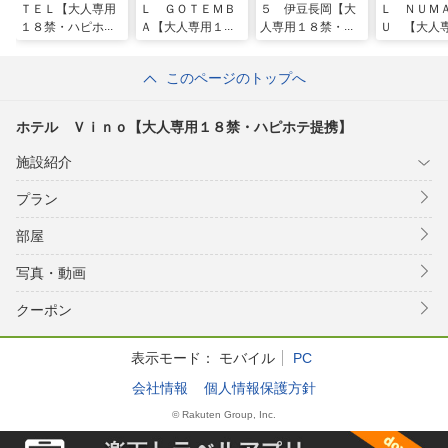
ＴＥＬ【大人専用
Ｌ ＧＯＴＥＭＢ
５ 伊豆長岡【大
Ｌ ＮＵＭ
１８禁・ハピホテ
Ａ【大人専用１８
人専用１８禁・ハ
Ｕ 【大人
提携】
禁・ハピホテ提
ピホテ提携】
８禁・ハピ
携】
携】
このページのトップへ
ホテル Ｖｉｎｏ【大人専用１８禁・ハピホテ提携】
施設紹介
プラン
部屋
写真・動画
クーポン
表示モード：
モバイル
PC
会社情報
個人情報保護方針
© Rakuten Group, Inc.