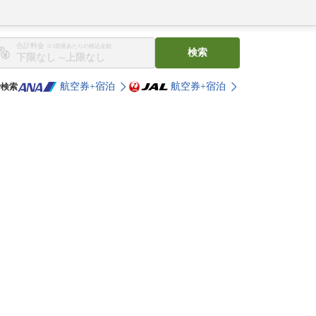
合計料金
※1部屋あたりの税込金額
検索
〜
航空券+宿泊
航空券+宿泊
で検索
。