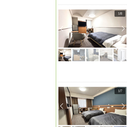
1
/
8
1
/
7