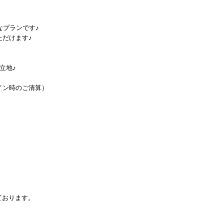
なプランです♪
ただけます♪
立地♪
イン時のご清算）
ております。