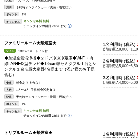
1人〜2人 子供料金設定有り
人数
予約時オンラインカード決済・現地払い
決済
1%
ポイント
キャンセル
ファミリールーム★禁煙室★
1名利用時 (税込)
(消費税込8,000~11,0
19m²/バス・トイレ付
ツイン
◆加湿空気清浄機◆２ドア冷凍冷蔵庫◆Wi-Fi・有
2名利用時 (税込)
線LAN◆43型テレビ◆135cm幅セミダブル１台とシ
(消費税込5,000~6,50
ングル１台※最大定員4名様まで（添い寝のお子様
含む）
3名利用時 (税込)
(消費税込4,000~5,00
朝食あり 夕食なし
食事
1人〜3人 子供料金設定有り
人数
予約時オンラインカード決済・現地払い
決済
1%
ポイント
キャンセル
トリプルルーム★禁煙室★
1名利用時 (税込)