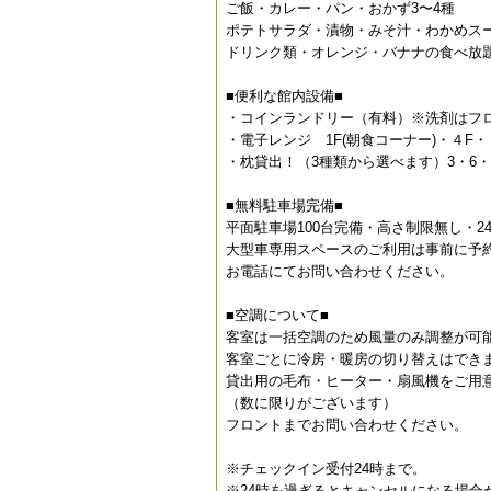
ご飯・カレー・パン・おかず3〜4種
ポテトサラダ・漬物・みそ汁・わかめス
ドリンク類・オレンジ・バナナの食べ放
■便利な館内設備■
・コインランドリー（有料）※洗剤はフ
・電子レンジ 1F(朝食コーナー)・４F・
・枕貸出！（3種類から選べます）3・6・
■無料駐車場完備■
平面駐車場100台完備・高さ制限無し・2
大型車専用スペースのご利用は事前に予
お電話にてお問い合わせください。
■空調について■
客室は一括空調のため風量のみ調整が可
客室ごとに冷房・暖房の切り替えはでき
貸出用の毛布・ヒーター・扇風機をご用
（数に限りがございます）
フロントまでお問い合わせください。
※チェックイン受付24時まで。
※24時を過ぎるとキャンセルになる場合