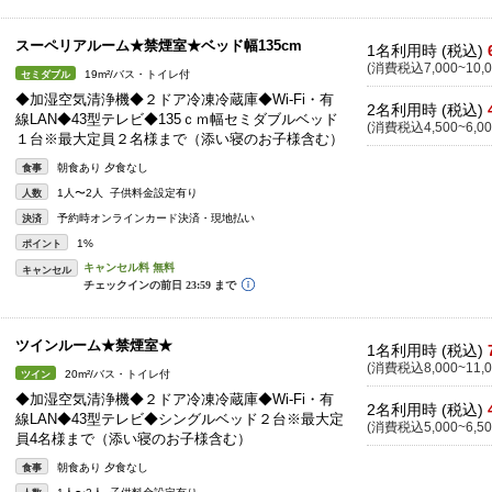
スーペリアルーム★禁煙室★ベッド幅135cm
1名利用時 (税込)
(消費税込7,000~10,0
19m²/バス・トイレ付
セミダブル
◆加湿空気清浄機◆２ドア冷凍冷蔵庫◆Wi-Fi・有
2名利用時 (税込)
線LAN◆43型テレビ◆135ｃｍ幅セミダブルベッド
(消費税込4,500~6,00
１台※最大定員２名様まで（添い寝のお子様含む）
朝食あり 夕食なし
食事
1人〜2人 子供料金設定有り
人数
予約時オンラインカード決済・現地払い
決済
1%
ポイント
キャンセル
ツインルーム★禁煙室★
1名利用時 (税込)
(消費税込8,000~11,0
20m²/バス・トイレ付
ツイン
◆加湿空気清浄機◆２ドア冷凍冷蔵庫◆Wi-Fi・有
2名利用時 (税込)
線LAN◆43型テレビ◆シングルベッド２台※最大定
(消費税込5,000~6,50
員4名様まで（添い寝のお子様含む）
朝食あり 夕食なし
食事