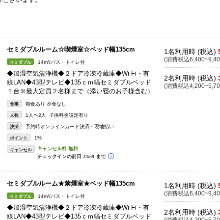
。
セミダブルルーム☆喫煙室☆ベッド幅135cm
1名利用時 (税込)
(消費税込6,400~9,40
14m²/バス・トイレ付
セミダブル
◆加湿空気清浄機◆２ドア冷凍冷蔵庫◆Wi-Fi・有
2名利用時 (税込)
線LAN◆43型テレビ◆135ｃｍ幅セミダブルベッド
(消費税込4,200~5,70
１台※最大定員２名様まで（添い寝のお子様含む）
朝食あり 夕食なし
食事
1人〜2人 子供料金設定有り
人数
予約時オンラインカード決済・現地払い
決済
1%
ポイント
キャンセル
セミダブルルーム★禁煙室★ベッド幅135cm
1名利用時 (税込)
(消費税込6,400~9,40
14m²/バス・トイレ付
セミダブル
◆加湿空気清浄機◆２ドア冷凍冷蔵庫◆Wi-Fi・有
2名利用時 (税込)
線LAN◆43型テレビ◆135ｃｍ幅セミダブルベッド