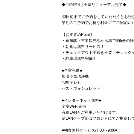
◆2024年4月全室リニューアル完了◆
30日前までに予約をしていただくとお得
早期のご予約でお得な料金にてご宿泊い
【おすすめPoint】
・倉敷駅・主要観光地から車で約5分の好
・朝食は無料サービス！
・チェックアウト手続き不要（チェック
・駐車場無料完備！
■全室完備■
加湿空気清浄機
43型テレビ
バス・ウォシュレット
■インターネット無料■
全室Wi-Fi完備
有線LANもご利用いただけます。
※LANケーブルはフロントにてご用意し
■朝食無料サービス/7:00〜9:00■