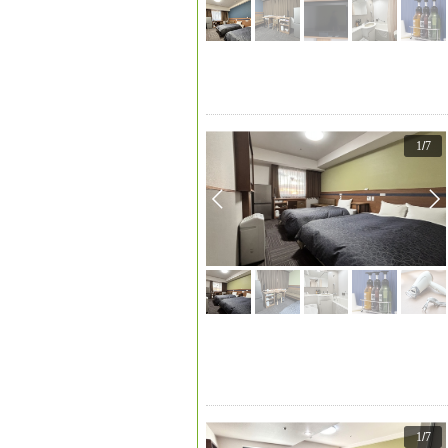
1
/
7
1
/
7