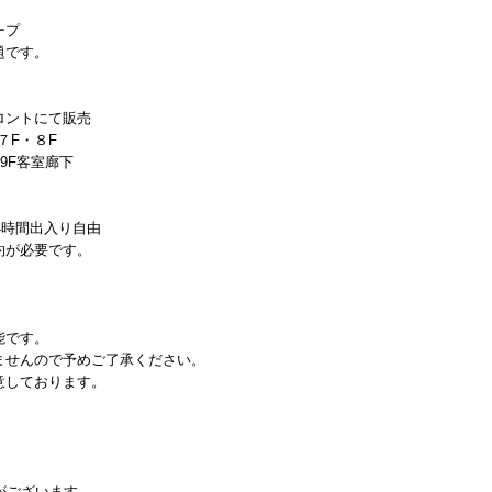
ープ
題です。
ロントにて販売
７F・８F
9F客室廊下
4時間出入り自由
約が必要です。
能です。
ませんので予めご了承ください。
意しております。
がございます。