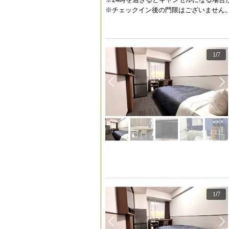
※チェックイン後の門限はございません
1
/
7
1
/
7