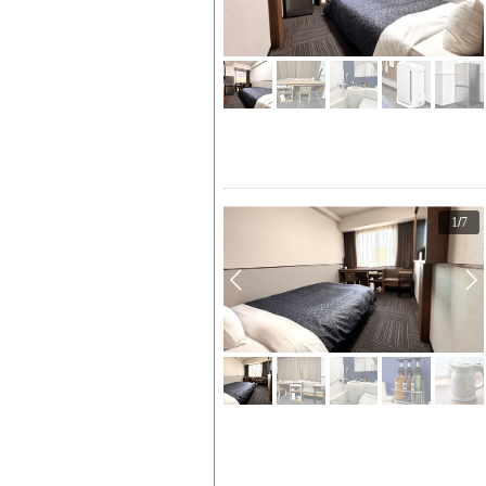
1
/
7