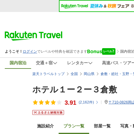
国内宿泊
交通＋宿
レンタカー
高速バス・ツア
楽天トラベルトップ
全国
岡山県
倉敷・総社・玉野・
ホテル１ー２ー３倉敷
3.91
(
2,162
件)
〒710-0826
施設紹介
プラン一覧
部屋一覧
写真・動