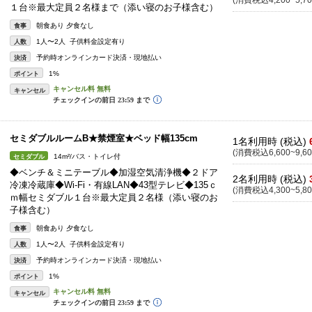
(消費税込4,200~5,70
１台※最大定員２名様まで（添い寝のお子様含む）
朝食あり 夕食なし
食事
1人〜2人 子供料金設定有り
人数
予約時オンラインカード決済・現地払い
決済
1%
ポイント
キャンセル
セミダブルルームB★禁煙室★ベッド幅135cm
1名利用時 (税込)
(消費税込6,600~9,60
14m²/バス・トイレ付
セミダブル
◆ベンチ＆ミニテーブル◆加湿空気清浄機◆２ドア
2名利用時 (税込)
冷凍冷蔵庫◆Wi-Fi・有線LAN◆43型テレビ◆135ｃ
(消費税込4,300~5,80
ｍ幅セミダブル１台※最大定員２名様（添い寝のお
子様含む）
朝食あり 夕食なし
食事
1人〜2人 子供料金設定有り
人数
予約時オンラインカード決済・現地払い
決済
1%
ポイント
キャンセル