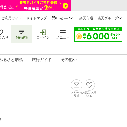
ご利用ガイド
サイトマップ
Language
楽天市場
楽天グループ
に入り
予約確認
ログイン
メニュー
ふるさと納税
旅行ガイド
その他
メルマガ
お気に入り
登録
追加
覧