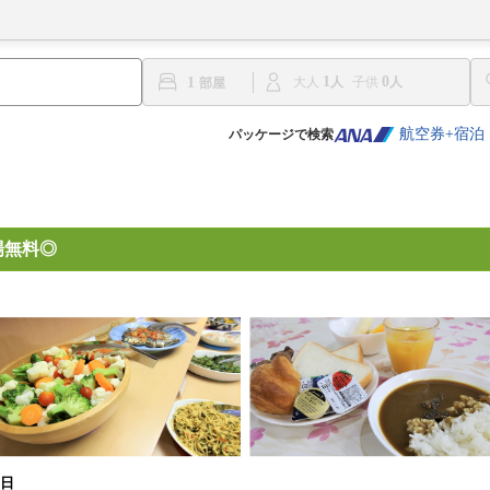
1
0
1
大人
子供
航空券+宿泊
パッケージで検索
場無料◎
1日