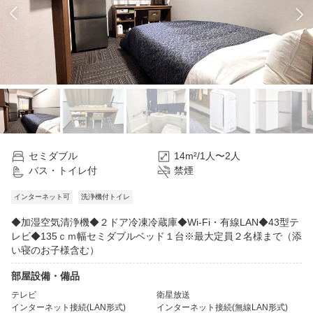
セミダブル
14m²/1人〜2人
バス・トイレ付
禁煙
インターネット可
洗浄機付トイレ
◆加湿空気清浄機◆２ドア冷凍冷蔵庫◆Wi-Fi・有線LAN◆43型テ
レビ◆135ｃｍ幅セミダブルベッド１台※最大定員２名様まで（添
い寝のお子様含む）
部屋設備・備品
テレビ
衛星放送
インターネット接続(LAN形式)
インターネット接続(無線LAN形式)