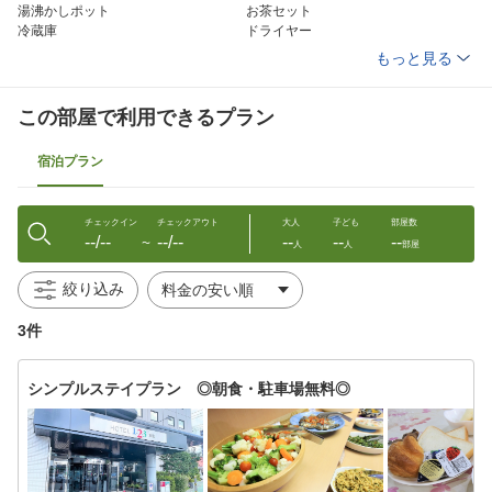
湯沸かしポット
お茶セット
冷蔵庫
ドライヤー
ズボンプレッサー(貸出)
電気スタンド
もっと見る
アイロン(貸出)
加湿器
洗浄機付トイレ
ボディーソープ
シャンプー
コンディショナー
この部屋で利用できるプラン
ハミガキセット
カミソリ
ブラシ
タオル
宿泊プラン
バスタオル
ナイトガウン
スリッパ
チェックイン
チェックアウト
大人
子ども
部屋数
--/--
--/--
--
--
--
〜
人
人
部屋
絞り込み
3件
シンプルステイプラン ◎朝食・駐車場無料◎