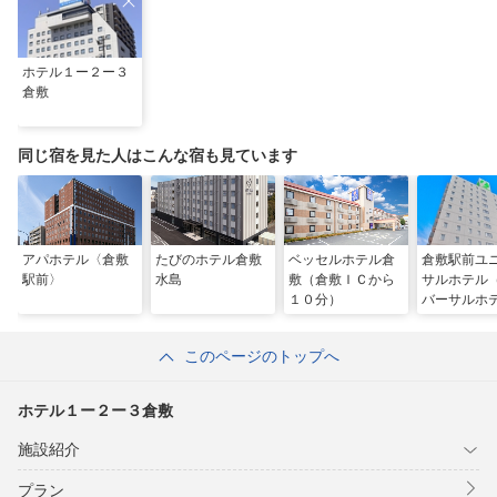
ホテル１ー２ー３
倉敷
同じ宿を見た人はこんな宿も見ています
アパホテル〈倉敷
たびのホテル倉敷
ベッセルホテル倉
倉敷駅前ユ
駅前〉
水島
敷（倉敷ＩＣから
サルホテル
１０分）
バーサルホ
ェーン）
このページのトップへ
ホテル１ー２ー３倉敷
施設紹介
プラン