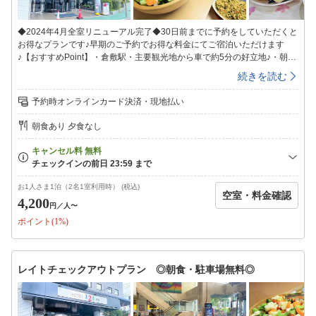
◆2024年4月全室リニューアル完了◆30日前までに予約をしていただくと
お得なプランです♪早期のご予約でお得な料金にてご宿泊いただけます
♪【おすすめPoint】・倉敷駅・主要観光地から車で約5分の好立地♪・朝食
は無料サービス！・チェックアウト手続き不要（チェックイン時のご清
続きを読む
算）・駐車場無料完備！■全室完備■加湿空気清浄機43型テレビバス・ウ
ォシュレット■インターネット無料■全室Wi-Fi完備有線LANもご利用いた
予約時オンラインカード決済・現地払い
だけます。※LANケーブルはフロントにてご用意しております。■朝食無
料サービス/7:00〜9:00■ご飯・カレー・パン・おかず3〜4種ポテトサラ
朝食あり 夕食なし
ダ・漬物・みそ汁・わかめスープドリンク類・オレンジ・バナナの食べ放
題です。■便利な館内設備■・コインランドリー（有料）※洗剤はフロント
にて販売・電子レンジ1F(朝食コーナー)・４F・７F・８F・枕貸出！（3種
類から選べます）3・6・9F客室廊下■無料駐車場完備■平面駐車場100台
完備・高さ制限無し・24時間出入り自由大型車専用スペースのご利用は事
お1人さま1泊（2名1室利用時） (税込)
空室・料金確認
前に予約が必要です。お電話にてお問い合わせください。■空調について■
4,200
円
／人〜
客室は一括空調のため風量のみ調整が可能です。客室ごとに冷房・暖房の
ポイント(1%)
切り替えはできませんので予めご了承ください。貸出用の毛布・ヒータ
ー・扇風機をご用意しております。（数に限りがございます）フロントま
でお問い合わせください。※チェックイン受付24時まで。※24時を過ぎ
るとキャンセルになる場合がございます。※チェックイン後の門限はござ
レイトチェックアウトプラン ◎朝食・駐車場無料◎
いません。