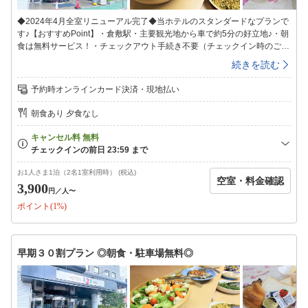
◆2024年4月全室リニューアル完了◆当ホテルのスタンダードなプランで
す♪【おすすめPoint】・倉敷駅・主要観光地から車で約5分の好立地♪・朝
食は無料サービス！・チェックアウト手続き不要（チェックイン時のご清
算）・駐車場無料完備！■全室完備■加湿空気清浄機43型テレビバス・ウ
続きを読む
ォシュレット■インターネット無料■全室Wi-Fi完備有線LANもご利用いた
だけます。※LANケーブルはフロントにてご用意しております。■朝食無
予約時オンラインカード決済・現地払い
料サービス/7:00〜9:00■ご飯・カレー・パン・おかず3〜4種ポテトサラ
ダ・漬物・みそ汁・わかめスープドリンク類・オレンジ・バナナの食べ放
朝食あり 夕食なし
題です。■便利な館内設備■・コインランドリー（有料）※洗剤はフロント
にて販売・電子レンジ1F(朝食コーナー)・４F・７F・８F・枕貸出！（3種
類から選べます）3・6・9F客室廊下■無料駐車場完備■平面駐車場100台
完備・高さ制限無し・24時間出入り自由大型車専用スペースのご利用は事
前に予約が必要です。お電話にてお問い合わせください。■空調について■
お1人さま1泊（2名1室利用時） (税込)
空室・料金確認
客室は一括空調のため風量のみ調整が可能です。客室ごとに冷房・暖房の
3,900
円
／人〜
切り替えはできませんので予めご了承ください。貸出用の毛布・ヒータ
ポイント(1%)
ー・扇風機をご用意しております。（数に限りがございます）フロントま
でお問い合わせください。※チェックイン受付24時まで。※24時を過ぎ
るとキャンセルになる場合がございます。※チェックイン後の門限はござ
いません。
早期３０割プラン ◎朝食・駐車場無料◎