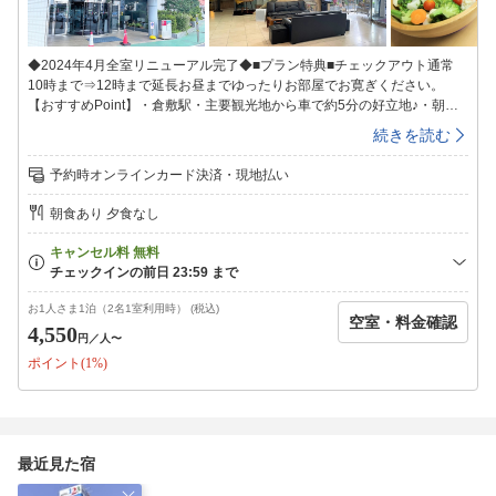
◆2024年4月全室リニューアル完了◆■プラン特典■チェックアウト通常
10時まで⇒12時まで延長お昼までゆったりお部屋でお寛ぎください。
【おすすめPoint】・倉敷駅・主要観光地から車で約5分の好立地♪・朝食
は無料サービス！・チェックアウト手続き不要（チェックイン時のご清
続きを読む
算）・駐車場無料完備！■全室完備■加湿空気清浄機43型テレビバス・ウ
ォシュレット■インターネット無料■全室Wi-Fi完備有線LANもご利用いた
予約時オンラインカード決済・現地払い
だけます。※LANケーブルはフロントにてご用意しております。■朝食無
料サービス/7:00〜9:00■ご飯・カレー・パン・おかず3〜4種ポテトサラ
朝食あり 夕食なし
ダ・漬物・みそ汁・わかめスープドリンク類・オレンジ・バナナの食べ放
題です。■便利な館内設備■・コインランドリー（有料）※洗剤はフロント
にて販売・電子レンジ1F(朝食コーナー)・４F・７F・８F・枕貸出！（3種
類から選べます）3・6・9F客室廊下■無料駐車場完備■平面駐車場100台
完備・高さ制限無し・24時間出入り自由大型車専用スペースのご利用は事
お1人さま1泊（2名1室利用時） (税込)
空室・料金確認
前に予約が必要です。お電話にてお問い合わせください。■空調について■
4,550
円
／人〜
客室は一括空調のため風量のみ調整が可能です。客室ごとに冷房・暖房の
ポイント(1%)
切り替えはできませんので予めご了承ください。貸出用の毛布・ヒータ
ー・扇風機をご用意しております。（数に限りがございます）フロントま
でお問い合わせください。※チェックイン受付24時まで。※24時を過ぎ
るとキャンセルになる場合がございます。※チェックイン後の門限はござ
いません。
最近見た宿