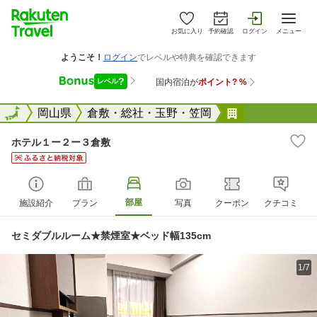
お気に入り
予約確認
ログイン
メニュー
全国
全国
岡山県
倉敷・総社・玉野・笠岡
ホテル１ー２
ホテル１ー２ー３倉敷
部屋
施設紹介
プラン
写真
クーポン
クチコミ
セミダブルルーム★禁煙室★ベッド幅135cm
1/7