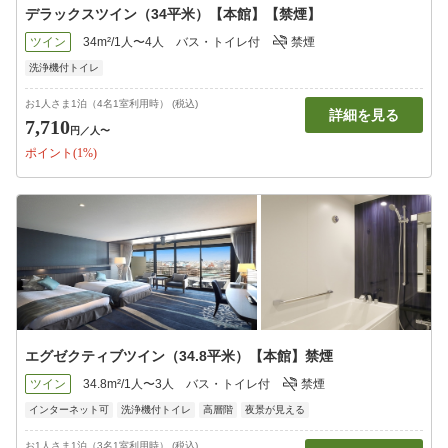
デラックスツイン（34平米）【本館】【禁煙】
ツイン
34m²/1人〜4人
バス・トイレ付
禁煙
洗浄機付トイレ
お1人さま1泊（4名1室利用時） (税込)
詳細を見る
7,710
円
／人〜
ポイント(1%)
エグゼクティブツイン（34.8平米）【本館】禁煙
ツイン
34.8m²/1人〜3人
バス・トイレ付
禁煙
インターネット可
洗浄機付トイレ
高層階
夜景が見える
お1人さま1泊（3名1室利用時） (税込)