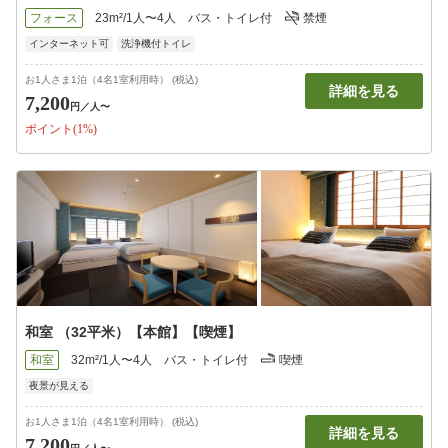
フォース
23m²/1人〜4人
バス・トイレ付
禁煙
インターネット可
洗浄機付トイレ
お1人さま1泊（4名1室利用時） (税込)
詳細を見る
7,200
円
／人〜
ポイント(1%)
和室 （32平米）【本館】【喫煙】
和室
32m²/1人〜4人
バス・トイレ付
喫煙
夜景が見える
お1人さま1泊（4名1室利用時） (税込)
詳細を見る
7,200