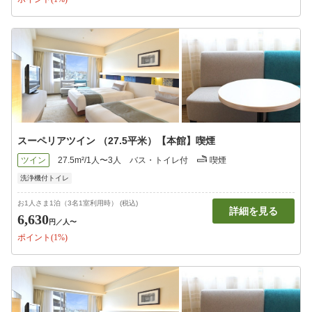
スーペリアツイン （27.5平米）【本館】喫煙
ツイン
27.5m²/1人〜3人
バス・トイレ付
喫煙
洗浄機付トイレ
お1人さま1泊（3名1室利用時） (税込)
詳細を見る
6,630
円
／人〜
ポイント(1%)