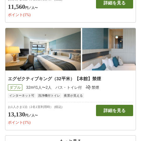
詳細を見る
11,560
円
／人〜
ポイント(1%)
エグゼクティブキング（32平米）【本館】禁煙
ダブル
32m²/1人〜2人
バス・トイレ付
禁煙
インターネット可
洗浄機付トイレ
夜景が見える
お1人さま1泊（2名1室利用時） (税込)
詳細を見る
13,130
円
／人〜
ポイント(1%)