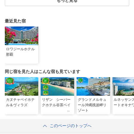
もっと見る
最近見た宿
ロワジールホテル
那覇
同じ宿を見た人はこんな宿も見ています
カヌチャベイホテ
リザン シーパー
グランドメルキュ
ルネッサン
ル＆ヴィラズ
クホテル谷茶ベイ
ール沖縄残波岬リ
ートオキナ
ゾート
このページのトップへ