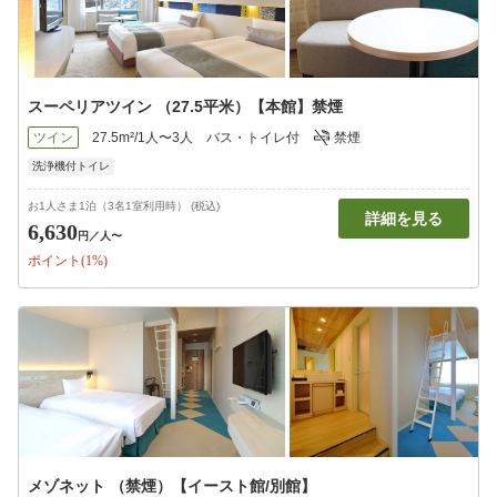
スーペリアツイン （27.5平米）【本館】禁煙
ツイン
27.5m²/1人〜3人
バス・トイレ付
禁煙
洗浄機付トイレ
お1人さま1泊（3名1室利用時） (税込)
詳細を見る
6,630
円
／人〜
ポイント(1%)
メゾネット （禁煙）【イースト館/別館】