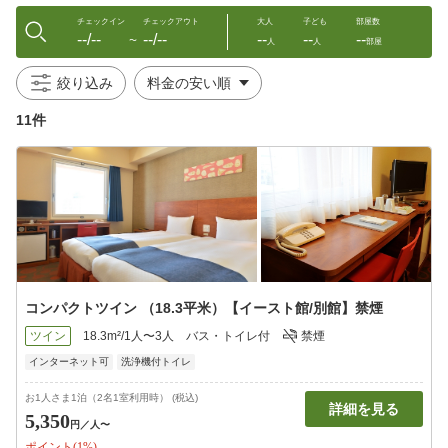
チェックイン
チェックアウト
大人
子ども
部屋数
--/--
--/--
--
--
--
〜
人
人
部屋
絞り込み
11件
コンパクトツイン （18.3平米）【イースト館/別館】禁煙
ツイン
18.3m²/1人〜3人
バス・トイレ付
禁煙
インターネット可
洗浄機付トイレ
お1人さま1泊（2名1室利用時） (税込)
詳細を見る
5,350
円
／人〜
ポイント(1%)