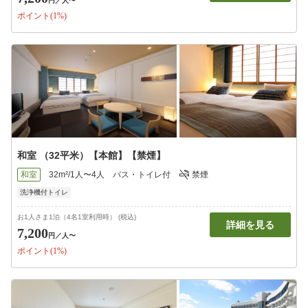
円
／人〜
ポイント(1%)
和室 （32平米）【本館】【禁煙】
和室
32m²/1人〜4人
バス・トイレ付
禁煙
洗浄機付トイレ
お1人さま1泊（4名1室利用時） (税込)
詳細を見る
7,200
円
／人〜
ポイント(1%)