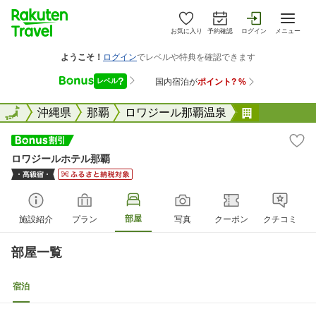
お気に入り
予約確認
ログイン
メニュー
全国
全国
沖縄県
那覇
ロワジール那覇温泉
ロワジール
ロワジールホテル那覇
部屋
施設紹介
プラン
写真
クーポン
クチコミ
部屋一覧
宿泊