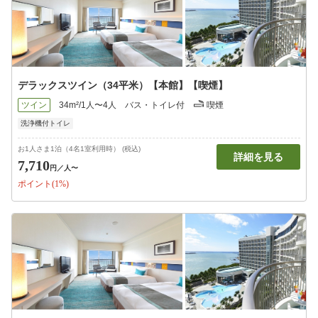
デラックスツイン（34平米）【本館】【喫煙】
ツイン
34m²/1人〜4人
バス・トイレ付
喫煙
洗浄機付トイレ
お1人さま1泊（4名1室利用時） (税込)
詳細を見る
7,710
円
／人〜
ポイント(1%)