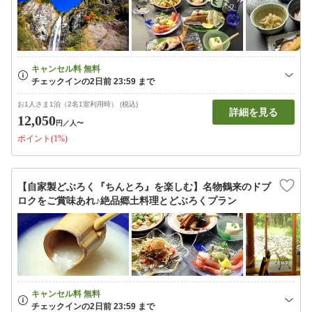
お1人さま1泊（2名1室利用時） (税込)
詳細を見る
12,050
円
／人〜
ポイント(1%)
【自家製どぶろく『ちんとろ』を楽しむ】名物鶴来のドブ
ロクをご賞味あれ♪絶品郷土料理とどぶろくプラン