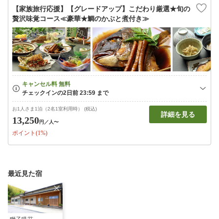
【家族旅行応援】【グレードアップ】こだわり厳選★旬の
贅沢味覚コース≪豪華★鯛のかぶと煮付き≫
お1人さま1泊（2名1室利用時） (税込)
詳細を見る
13,250
円
／人〜
ポイント(1%)
最近見た宿