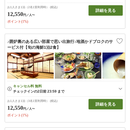
お1人さま1泊（2名1室利用時） (税込)
詳細を見る
12,550
円
／人〜
ポイント(1%)
♪囲炉裏のある広い部屋で思い出旅行♪地酒かドブロクのサ
ービス付【旬の海鮮1泊2食】
お1人さま1泊（3名1室利用時） (税込)
詳細を見る
12,550
円
／人〜
ポイント(1%)