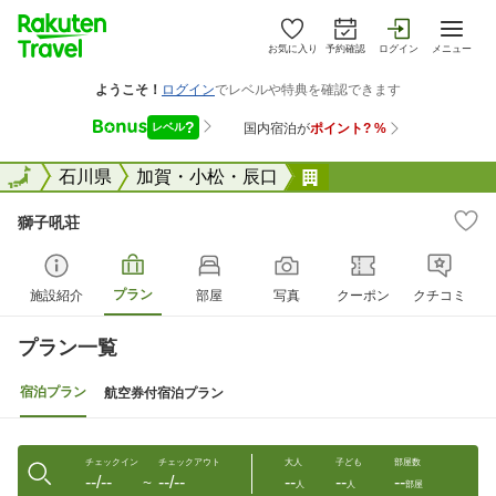
お気に入り
予約確認
ログイン
メニュー
全国
全国
石川県
加賀・小松・辰口
獅子吼荘
獅子吼荘
プラン
施設紹介
部屋
写真
クーポン
クチコミ
プラン一覧
宿泊プラン
航空券付宿泊プラン
チェックイン
チェックアウト
大人
子ども
部屋数
--/--
--/--
--
--
--
〜
人
人
部屋