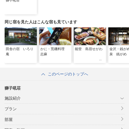
獅子吼荘
同じ宿を見た人はこんな宿も見ています
田舎の宿 いろり
かに・荒磯料理
能登 島宿せがわ
金沢・銭が
庵
志麻
泉 銭がめ
このページのトップへ
獅子吼荘
施設紹介
プラン
部屋