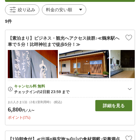
絞り込み
9件
【素泊まり】ビジネス・観光へアクセス抜群♪≪鶴来駅へ
車で５分！比咩神社まで徒歩5分！≫
お1人さま1泊（2名1室利用時） (税込)
詳細を見る
6,800
円
／人〜
ポイント(1%)
【1泊朝食付】≪出張×格安旅≫白山の食材満載♪栄養満点