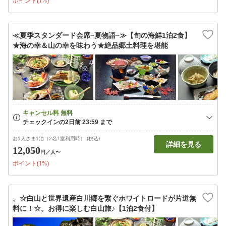
ポイント(1%)
≪夏季スタンダード会席−夏物語−≫【旬の海鮮1泊2食】
★海の幸＆山の幸を味わう★絶品郷土料理を堪能
お1人さま1泊（2名1室利用時） (税込)
詳細を見る
12,050
円
／人〜
ポイント(1%)
。☆白山と世界遺産白川郷を繋ぐホワイトロードが片道無
料に！☆。お得に楽しむ白山旅♪【1泊2食付】