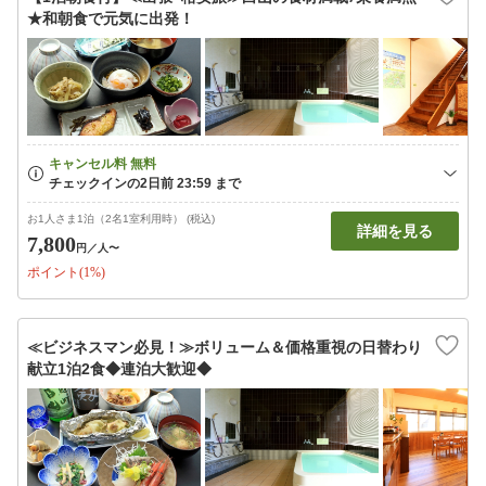
★和朝食で元気に出発！
お1人さま1泊（2名1室利用時） (税込)
詳細を見る
7,800
円
／人〜
ポイント(1%)
≪ビジネスマン必見！≫ボリューム＆価格重視の日替わり
献立1泊2食◆連泊大歓迎◆