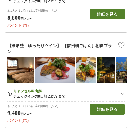
お1人さま1泊（3名1室利用時） (税込)
詳細を見る
8,800
円
／人〜
ポイント(1%)
【漆喰壁 ゆったりツイン】 [信州朝ごはん］朝食プラ
ン
お1人さま1泊（2名1室利用時） (税込)
詳細を見る
9,400
円
／人〜
ポイント(1%)