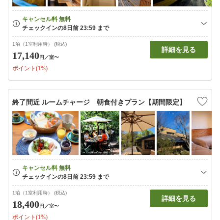
1泊（1室利用時） (税込)
詳細を見る
17,140
円
／室〜
ポイント(1%)
終了間近 ルームチャージ 朝食付きプラン【期間限定】
1泊（1室利用時） (税込)
詳細を見る
18,400
円
／室〜
ポイント(1%)