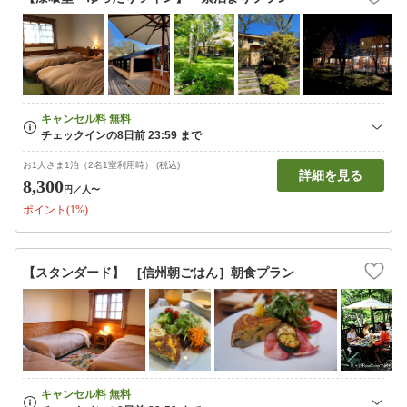
お1人さま1泊（2名1室利用時） (税込)
詳細を見る
8,300
円
／人〜
ポイント(1%)
【スタンダード】 [信州朝ごはん］朝食プラン