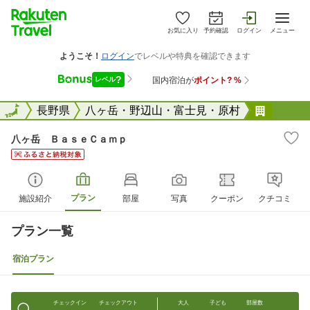
お気に入り
予約確認
ログイン
メニュー
全国
全国
長野県
八ヶ岳・野辺山・富士見・原村
八ヶ岳
八ヶ岳 ＢａｓｅＣａｍｐ
プラン
施設紹介
部屋
写真
クーポン
クチコミ
プラン一覧
宿泊プラン
チェックイン
チェックアウト
大人
子ども
部屋数