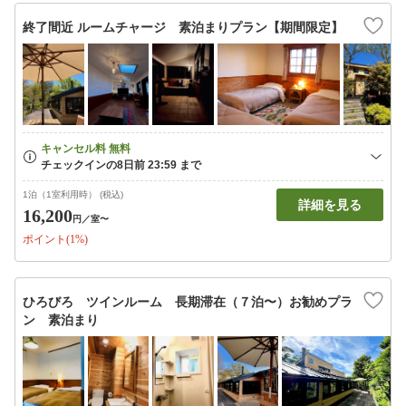
終了間近 ルームチャージ 素泊まりプラン【期間限定】
1泊（1室利用時） (税込)
詳細を見る
16,200
円
／室〜
ポイント(1%)
ひろびろ ツインルーム 長期滞在（７泊〜）お勧めプラ
ン 素泊まり