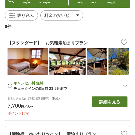
--/--
--/--
--
--
--
〜
人
人
部屋
絞り込み
8件
【スタンダード】 お気軽素泊まりプラン
お1人さま1泊（3名1室利用時） (税込)
詳細を見る
7,700
円
／人〜
ポイント(1%)
【漆喰壁 ゆったりツイン】 素泊まりプラン