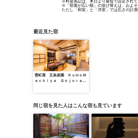
※料金表記は、本日より最短で設定されて
※「部屋が広い順」の並び替えは、およそ1
ただし「和室」と「洋室」では広さの計測
最近見た宿
雲町屋 五条楽園 ＫｕｍｏＭ
ａｃｈｉｙａ Ｇｏｊｏｒａｋ
ｕｅｎ
同じ宿を見た人はこんな宿も見ています