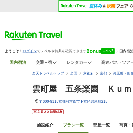
国内宿泊
交通＋宿
レンタカー
高速バス・ツア
楽天トラベルトップ
全国
京都府
京都
河原町・四
雲町屋 五条楽園 Ｋｕｍ
〒600-8115京都府京都市下京区岩滝町215
施設紹介
プラン一覧
部屋一覧
写真・