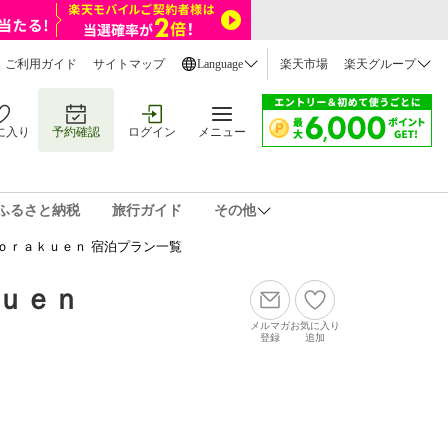
ご利用ガイド
サイトマップ
Language
楽天市場
楽天グループ
に入り
予約確認
ログイン
メニュー
ふるさと納税
旅行ガイド
その他
ｏｒａｋｕｅｎ 宿泊プラン一覧
ｕｅｎ
メルマガ
お気に入り
登録
追加