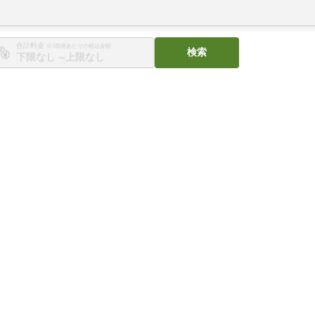
合計料金
※1部屋あたりの税込金額
検索
〜
。