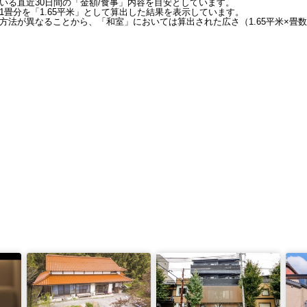
いる直近30日間の「金額/食事」内容を目安としています。
畳分を「1.65平米」として算出した結果を表示しています。
方法が異なることから、「和室」においては算出された広さ（1.65平米×畳数