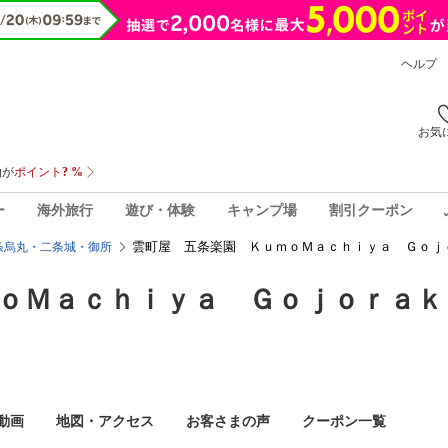
ヘルプ
お気
ー
海外旅行
遊び・体験
キャンプ場
割引クーポン
雲町屋 五条楽園 ＫｕｍｏＭａｃｈｉｙａ Ｇｏｊ
条烏丸・二条城・御所
ｏＭａｃｈｉｙａ Ｇｏｊｏｒａｋ
動画
地図・アクセス
お客さまの声
クーポン一覧