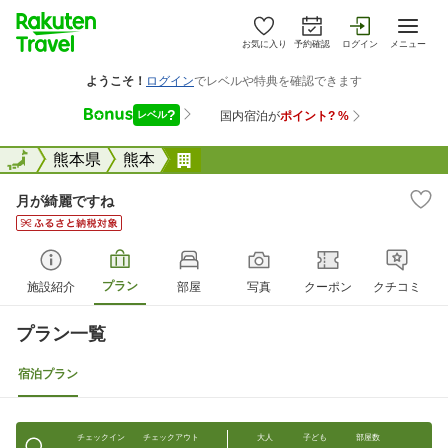
お気に入り
予約確認
ログイン
メニュー
全国
全国
熊本県
熊本
月が綺麗ですね
月が綺麗ですね
プラン
施設紹介
部屋
写真
クーポン
クチコミ
プラン一覧
宿泊プラン
チェックイン
チェックアウト
大人
子ども
部屋数