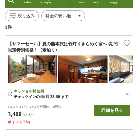
--/--
--/--
--
--
--
〜
人
人
部屋
絞り込み
3件
【サマーセール】夏の熊本旅は竹灯りきらめく宿へ♪期間
限定特別価格！〈素泊り〉
お1人さま1泊（2名1室利用時） (税込)
詳細を見る
3,400
円
／人〜
ポイント(1%)