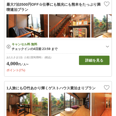
最大7泊3500円OFF☆仕事にも観光にも熊本をたっぷり満
喫連泊プラン
お1人さま1泊（1名1室利用時） (税込)
詳細を見る
4,000
円
／人〜
ポイント(1%)
1人旅にも◎竹あかり輝くゲストハウス素泊まりプラン