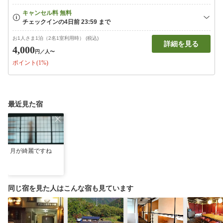
お1人さま1泊（2名1室利用時） (税込)
詳細を見る
4,000
円
／人〜
ポイント(1%)
最近見た宿
月が綺麗ですね
同じ宿を見た人はこんな宿も見ています