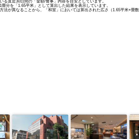
いる直近30日間の「金額/食事」内容を目安としています。
畳分を「1.65平米」として算出した結果を表示しています。
方法が異なることから、「和室」においては算出された広さ（1.65平米×畳数