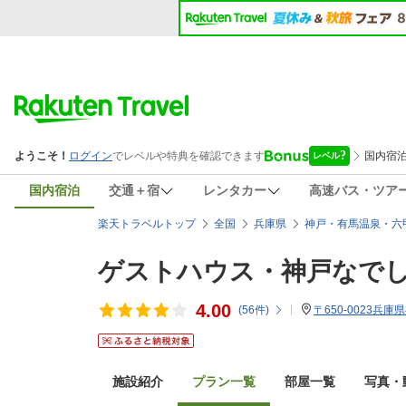
国内宿泊
交通＋宿
レンタカー
高速バス・ツア
楽天トラベルトップ
全国
兵庫県
神戸・有馬温泉・六
ゲストハウス・神戸なで
4.00
(
56
件)
〒650-0023兵庫
施設紹介
プラン一覧
部屋一覧
写真・動