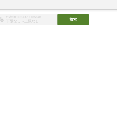
合計料金
※1部屋あたりの税込金額
検索
〜
。