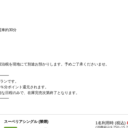
車約30分
宿泊税を現地にて別途お預かりします。予めご了承くださいませ。
━━━
プランです。
30％分ポイント還元されます。
能な日程のみで、在庫完売次第終了となります。
━━━
スーペリアシングル (禁煙)
1名利用時 (税込)
(消費税込9,750~15,7