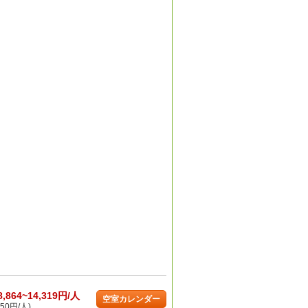
8,864~14,319円/人
空室カレンダー
50円/人)