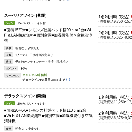
スーペリアツイン (禁煙）
1名利用時 (税込)
(消費税込9,750~15,7
15m²/バス・トイレ付
ツイン
■面積15平米■シモンズ社製ベッド幅90ｃｍ2台■Wi-
2名利用時 (税込)
Fi＆LAN接続無料■個別空調■加湿機能付き空気清浄
(消費税込5,625~8,62
機
朝食なし 夕食なし
食事
1人〜2人 子供料金設定有り
人数
予約時オンラインカード決済・現地払い
決済
30%
ポイント
キャンセル
デラックスツイン (禁煙)
1名利用時 (税込)
(消費税込11,250~17,
20m²/バス・トイレ付
ツイン
■面積20平米■シモンズ社製ベッド幅110ｃｍ2台
2名利用時 (税込)
■Wi-Fi＆LAN接続無料■個別空調■加湿機能付き空気
(消費税込6,375~9,37
清浄機
朝食なし 夕食なし
食事