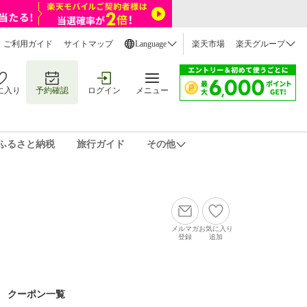
ご利用ガイド
サイトマップ
Language
楽天市場
楽天グループ
に入り
予約確認
ログイン
メニュー
ふるさと納税
旅行ガイド
その他
メルマガ
お気に入り
登録
追加
クーポン一覧