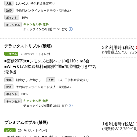
1人〜2人 子供料金設定有り
人数
予約時オンラインカード決済・現地払い
決済
30%
ポイント
キャンセル
デラックストリプル (禁煙)
3名利用時 (税込)
(消費税込5,750~7,75
20m²/バス・トイレ付
トリプル
■面積20平米■シモンズ社製ベッド幅110ｃｍ3台
■Wi-Fi＆LAN接続無料■個別空調■加湿機能付き空気
清浄機
朝食なし 夕食なし
3人 子供料金設定有り
食事
人数
予約時オンラインカード決済・現地払い
決済
30%
ポイント
キャンセル
プレミアムダブル (禁煙)
1名利用時 (税込)
(消費税込12,750~18,
20m²/バス・トイレ付
ダブル