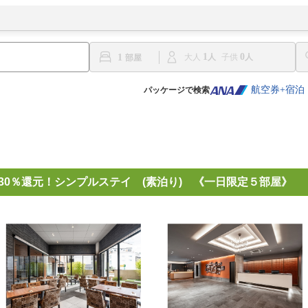
1
0
1
大人
子供
航空券+宿泊
パッケージで検索
30％還元！シンプルステイ (素泊り) 《一日限定５部屋》