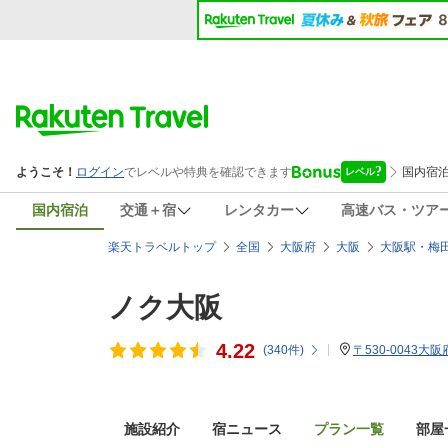
国内宿泊
交通＋宿
レンタカー
高速バス・ツア
楽天トラベルトップ
全国
大阪府
大阪
大阪駅・梅
ノク大阪
4.22
(
340
件)
〒530-0043大
施設紹介
宿ニュース
プラン一覧
部屋