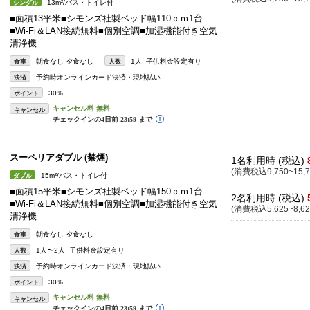
13m²/バス・トイレ付
シングル
■面積13平米■シモンズ社製ベッド幅110ｃｍ1台
■Wi-Fi＆LAN接続無料■個別空調■加湿機能付き空気
清浄機
朝食なし 夕食なし
1人 子供料金設定有り
食事
人数
予約時オンラインカード決済・現地払い
決済
30%
ポイント
キャンセル
スーペリアダブル (禁煙)
1名利用時 (税込)
(消費税込9,750~15,7
15m²/バス・トイレ付
ダブル
■面積15平米■シモンズ社製ベッド幅150ｃｍ1台
2名利用時 (税込)
■Wi-Fi＆LAN接続無料■個別空調■加湿機能付き空気
(消費税込5,625~8,62
清浄機
朝食なし 夕食なし
食事
1人〜2人 子供料金設定有り
人数
予約時オンラインカード決済・現地払い
決済
30%
ポイント
キャンセル