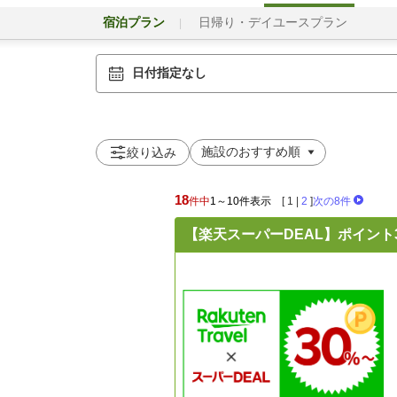
宿泊プラン
日帰り・デイユースプラン
日付指定なし
絞り込み
18
件中
1～10件表示
[
1
|
2
]
次の8件
【楽天スーパーDEAL】ポイント