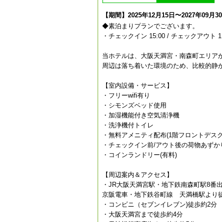
【期間】2025年12月15日〜2027年09月3
◆素泊まりプランでございます。
・チェックイン 15:00 / チェックアウト 11
当ホテルは、大阪天満宮・南森町エリア
周辺は落ち着いた環境のため、比較的静
【室内設備・サービス】
・フリーwifi有り
・シモンズベッド使用
・加湿機能付き空気清浄機
・洗浄機付トイレ
・無料アメニティ配布(1階フロントデスク
・チェックイン前/アウト後の荷物あずか
・コインランドリー(有料)
【周辺案内＆アクセス】
・JR大阪天満宮駅・地下鉄南森町駅8番出口
京阪電車・地下鉄谷町線 天満橋駅より徒
・コンビニ（セブンイレブン)徒歩約2分
・大阪天満宮まで徒歩約4分