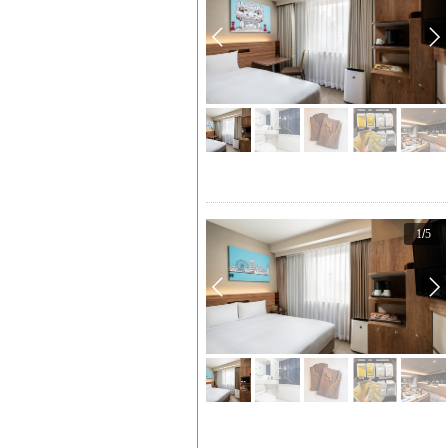
1
/
5