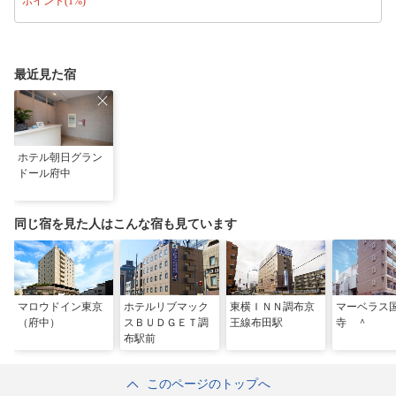
ポイント(1%)
最近見た宿
ホテル朝日グラン
ドール府中
同じ宿を見た人はこんな宿も見ています
マロウドイン東京
ホテルリブマック
東横ＩＮＮ調布京
マーベラス
（府中）
スＢＵＤＧＥＴ調
王線布田駅
寺 ＾
布駅前
このページのトップへ