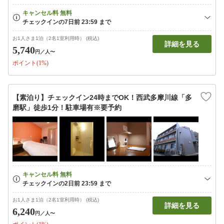
お1人さま1泊（2名1室利用時） (税込)
詳細を見る
5,740
円
／人〜
ポイント(1%)
【素泊り】チェックイン24時までOK！西武多摩川線「多
磨駅」徒歩1分！駐車場有※要予約
お1人さま1泊（2名1室利用時） (税込)
詳細を見る
6,240
円
／人〜