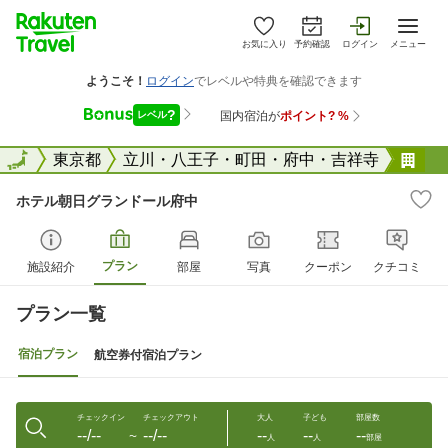
お気に入り
予約確認
ログイン
メニュー
全国
全国
東京都
立川・八王子・町田・府中・吉祥寺
ホ
ホテル朝日グランドール府中
プラン
施設紹介
部屋
写真
クーポン
クチコミ
プラン一覧
宿泊プラン
航空券付宿泊プラン
チェックイン
チェックアウト
大人
子ども
部屋数
--/--
--/--
--
--
--
〜
人
人
部屋