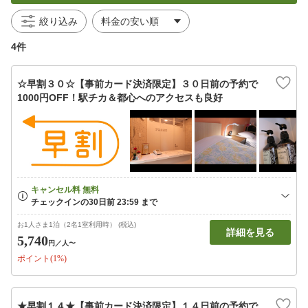
絞り込み
4件
☆早割３０☆【事前カード決済限定】３０日前の予約で
1000円OFF！駅チカ＆都心へのアクセスも良好
お1人さま1泊（2名1室利用時） (税込)
詳細を見る
5,740
円
／人〜
ポイント(1%)
★早割１４★【事前カード決済限定】１４日前の予約で