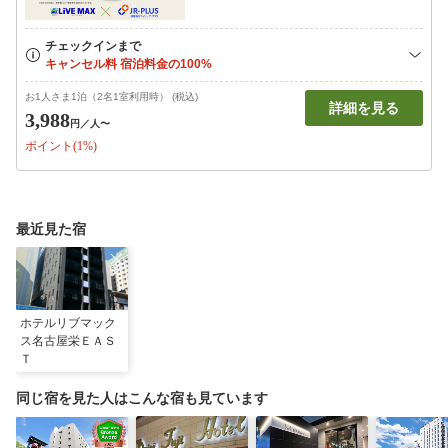
お1人さま1泊（2名1室利用時） (税込)
詳細を見る
3,988
円
／人〜
ポイント(1%)
最近見た宿
ホテルリブマック
ス名古屋栄ＥＡＳ
Ｔ
同じ宿を見た人はこんな宿も見ています