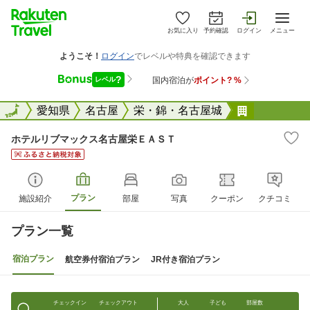
お気に入り
予約確認
ログイン
メニュー
全国
全国
愛知県
名古屋
栄・錦・名古屋城
ホテルリブ
ホテルリブマックス名古屋栄ＥＡＳＴ
プラン
施設紹介
部屋
写真
クーポン
クチコミ
プラン一覧
宿泊プラン
航空券付宿泊プラン
JR付き宿泊プラン
チェックイン
チェックアウト
大人
子ども
部屋数