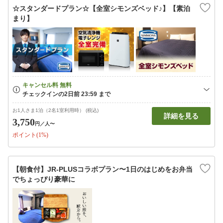
☆スタンダードプラン☆【全室シモンズベッド♪】【素泊
まり】
お1人さま1泊（2名1室利用時） (税込)
詳細を見る
3,750
円
／人〜
ポイント(1%)
【朝食付】JR-PLUSコラボプラン〜1日のはじめをお弁当
でちょっぴり豪華に