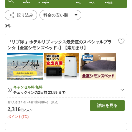
--/--
--/--
--
--
--
〜
人
人
部屋
絞り込み
3件
『リブ得 』ホテルリブマックス最安値のスペシャルプラ
ン☆【全室シモンズベッド♪】【素泊まり】
お1人さま1泊（4名1室利用時） (税込)
詳細を見る
2,316
円
／人〜
ポイント(1%)