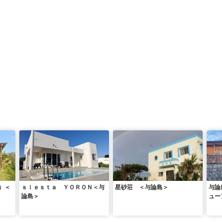
）＜
ｓｉｅｓｔａ ＹＯＲＯＮ＜与
星砂荘 ＜与論島＞
与論
論島＞
ュー
荘 