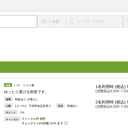
1
0
1
大人
子供
バス・トイレ無
和室
1名利用時 (税込)
(消費税込6,500~7,00
ゆったり寛げる和室です。
朝食あり 夕食なし
食事
2名利用時 (税込)
1人〜2人 子供料金設定有り
現地払い
人数
決済
(消費税込6,500~7,00
1%
ポイント
キャンセル