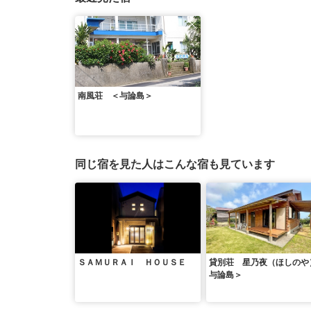
南風荘 ＜与論島＞
同じ宿を見た人はこんな宿も見ています
ＳＡＭＵＲＡＩ ＨＯＵＳＥ
貸別荘 星乃夜（ほしのや
与論島＞