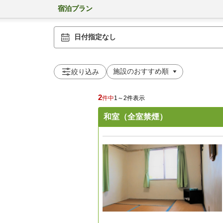
宿泊プラン
日付指定なし
絞り込み
2
件中
1～2件表示
和室（全室禁煙）