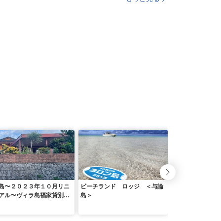
島〜２０２３年１０月リニ
ビーチランド ロッジ ＜与論
イチョーキ・ヴィ
アル〜ヴィラ島福家貸別
島＞
＞
＾