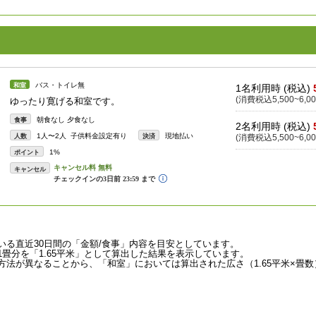
バス・トイレ無
和室
1名利用時 (税込)
(消費税込5,500~6,00
ゆったり寛げる和室です。
朝食なし 夕食なし
食事
2名利用時 (税込)
1人〜2人 子供料金設定有り
現地払い
人数
決済
(消費税込5,500~6,00
1%
ポイント
キャンセル
いる直近30日間の「金額/食事」内容を目安としています。
畳分を「1.65平米」として算出した結果を表示しています。
法が異なることから、「和室」においては算出された広さ（1.65平米×畳数