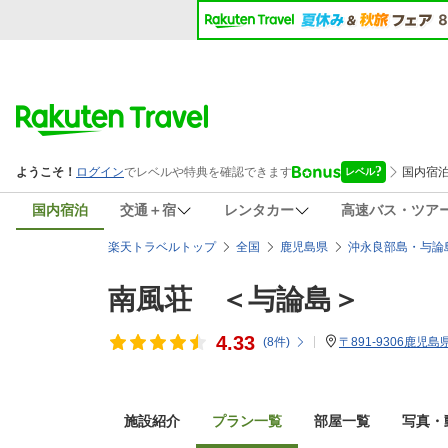
国内宿泊
交通＋宿
レンタカー
高速バス・ツア
楽天トラベルトップ
全国
鹿児島県
沖永良部島・与論
南風荘 ＜与論島＞
4.33
(
8
件)
〒891-9306鹿児
施設紹介
プラン一覧
部屋一覧
写真・動