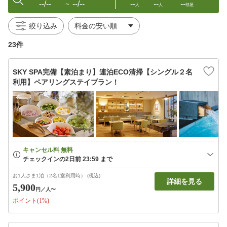
--/--
--/--
--
--
--
〜
人
人
部屋
絞り込み
23件
SKY SPA完備【素泊まり】連泊ECO清掃【シングル２名
利用】ペアリングステイプラン！
お1人さま1泊（2名1室利用時） (税込)
詳細を見る
5,900
円
／人〜
ポイント(1%)