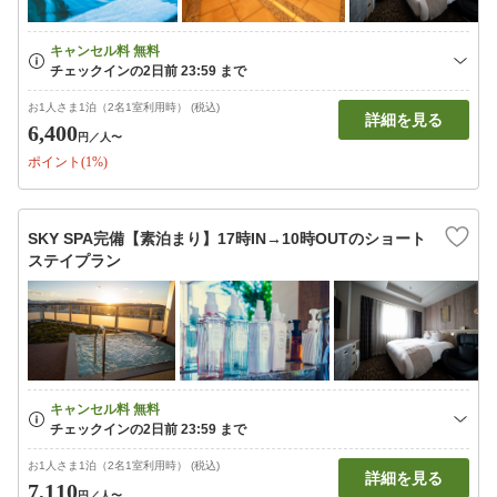
お1人さま1泊（2名1室利用時） (税込)
詳細を見る
6,400
円
／人〜
ポイント(1%)
SKY SPA完備【素泊まり】17時IN→10時OUTのショート
ステイプラン
お1人さま1泊（2名1室利用時） (税込)
詳細を見る
7,110
円
／人〜