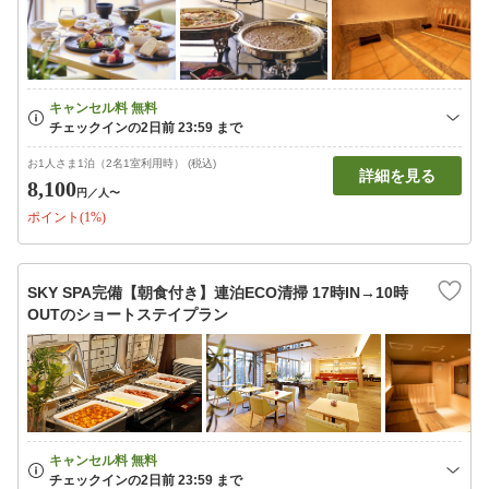
お1人さま1泊（2名1室利用時） (税込)
詳細を見る
8,100
円
／人〜
ポイント(1%)
SKY SPA完備【朝食付き】連泊ECO清掃 17時IN→10時
OUTのショートステイプラン