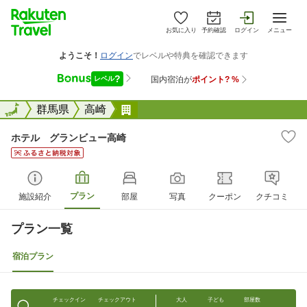
お気に入り
予約確認
ログイン
メニュー
全国
全国
群馬県
高崎
ホテル グランビュー高崎
ホテル グランビュー高崎
プラン
施設紹介
部屋
写真
クーポン
クチコミ
プラン一覧
宿泊プラン
チェックイン
チェックアウト
大人
子ども
部屋数