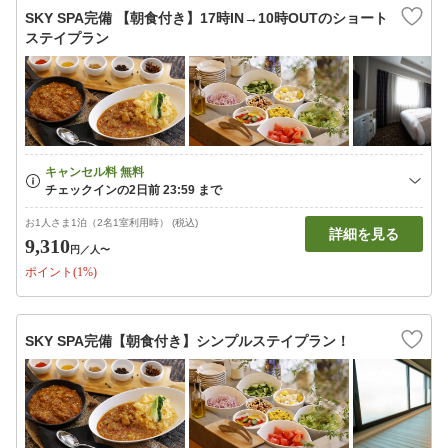
SKY SPA完備 【朝食付き】17時IN→10時OUTのショート
ステイプラン
お1人さま1泊（2名1室利用時） (税込)
詳細を見る
9,310
円
／人〜
ポイント(1%)
SKY SPA完備【朝食付き】シンプルステイプラン！