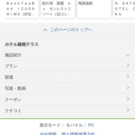
ＢｏｏｋＴｅａＢ
刻の宿 那覇 ｂ
鴨屋旅館
Ｎ ＧＡＴ
ｅｄ ＩＺＵＯＳ
ｙ サンレストリ
ＯＴＥＬ 
ＨＩＭＡ（伊豆大
ゾート（旧コンド
ＫＡ
島）＜大島＞
ミニアムエルズイ
ン那覇樋川ｂｙコ
このページのトップへ
ルディオプレミア
ム）
ホテル箱根テラス
施設紹介
プラン
部屋
写真・動画
クーポン
クチコミ
表示モード：
モバイル
PC
会社情報
個人情報保護方針