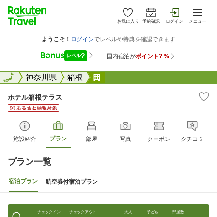
お気に入り
予約確認
ログイン
メニュー
全国
全国
神奈川県
箱根
ホテル箱根テラス
ホテル箱根テラス
プラン
施設紹介
部屋
写真
クーポン
クチコミ
プラン一覧
宿泊プラン
航空券付宿泊プラン
チェックイン
チェックアウト
大人
子ども
部屋数