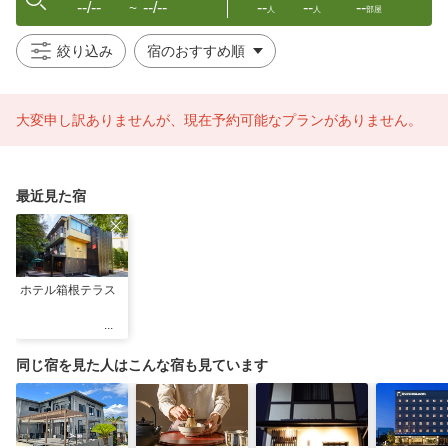
--/--
--/--
--
--
--
〜
人
人
部屋
絞り込み
大変申し訳ありませんが、現在予約可能なプランがありません。
最近見た宿
ホテル箱根テラス
同じ宿を見た人はこんな宿も見ています