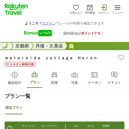
お気に入り
予約確認
ログイン
メニュー
全国
全国
京都府
丹後・久美浜
ｗａｔｅｒｓｉｄｅ ｃ
ｗａｔｅｒｓｉｄｅ ｃｏｔｔａｇｅ Ｈｅｒｏｎ
プラン
施設紹介
部屋
写真
クーポン
クチコミ
プラン一覧
宿泊プラン
チェックイン
チェックアウト
大人
子ども
部屋数