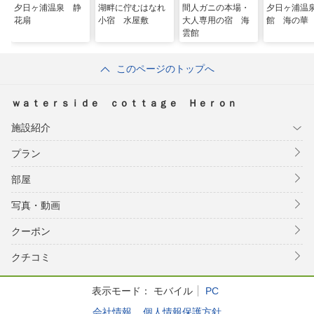
夕日ヶ浦温泉 静
湖畔に佇むはなれ
間人ガニの本場・
夕日ヶ浦温
花扇
小宿 水屋敷
大人専用の宿 海
館 海の華
雲館
このページのトップへ
ｗａｔｅｒｓｉｄｅ ｃｏｔｔａｇｅ Ｈｅｒｏｎ
施設紹介
プラン
部屋
写真・動画
クーポン
クチコミ
表示モード：
モバイル
PC
会社情報
個人情報保護方針