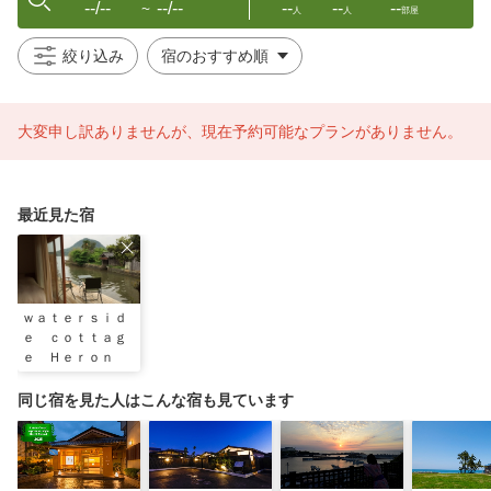
--/--
--/--
--
--
--
〜
人
人
部屋
絞り込み
大変申し訳ありませんが、現在予約可能なプランがありません。
最近見た宿
ｗａｔｅｒｓｉｄ
ｅ ｃｏｔｔａｇ
ｅ Ｈｅｒｏｎ
同じ宿を見た人はこんな宿も見ています