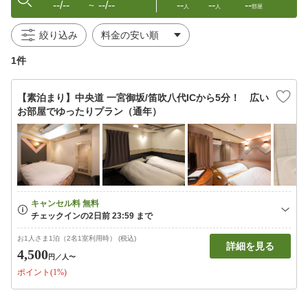
--/--
--/--
--
--
--
〜
人
人
部屋
絞り込み
1件
【素泊まり】中央道 一宮御坂/笛吹八代ICから5分！ 広い
お部屋でゆったりプラン（通年）
お1人さま1泊（2名1室利用時） (税込)
詳細を見る
4,500
円
／人〜
ポイント(1%)