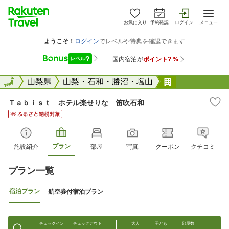
お気に入り
予約確認
ログイン
メニュー
全国
全国
山梨県
山梨・石和・勝沼・塩山
Ｔａｂｉｓｔ
Ｔａｂｉｓｔ ホテル楽せりな 笛吹石和
プラン
施設紹介
部屋
写真
クーポン
クチコミ
プラン一覧
宿泊プラン
航空券付宿泊プラン
チェックイン
チェックアウト
大人
子ども
部屋数