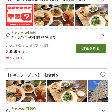
お1人さま1泊（2名1室利用時） (税込)
詳細を見る
5,050
円
／人〜
ポイント(1%)
【レギュラープラン】 朝食付き