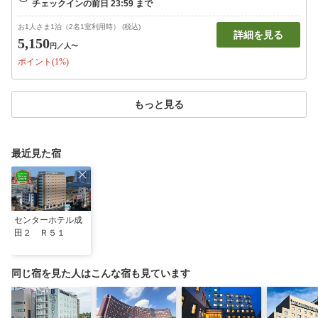
お1人さま1泊（2名1室利用時） (税込)
詳細を見る
5,150
円
／人〜
ポイント(1%)
もっと見る
最近見た宿
センターホテル成
田２ Ｒ５１
同じ宿を見た人はこんな宿も見ています