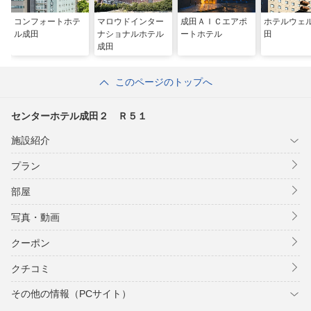
コンフォートホテ
マロウドインター
成田ＡＩＣエアポ
ホテルウェ
ル成田
ナショナルホテル
ートホテル
田
成田
このページのトップへ
センターホテル成田２ Ｒ５１
施設紹介
プラン
部屋
写真・動画
クーポン
クチコミ
その他の情報（PCサイト）