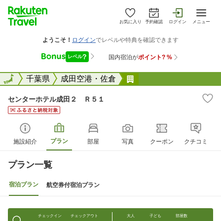
お気に入り
予約確認
ログイン
メニュー
全国
全国
千葉県
成田空港・佐倉
センターホテル成田２
センターホテル成田２ Ｒ５１
プラン
施設紹介
部屋
写真
クーポン
クチコミ
プラン一覧
宿泊プラン
航空券付宿泊プラン
チェックイン
チェックアウト
大人
子ども
部屋数