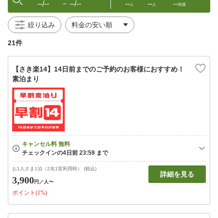
--/--
--/--
--
--
--
〜
人
人
部屋
絞り込み
21件
【さき楽14】14日前までのご予約のお客様におすすめ！
素泊まり
お1人さま1泊（2名1室利用時） (税込)
詳細を見る
3,900
円
／人〜
ポイント(1%)