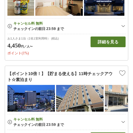
お1人さま1泊（2名1室利用時） (税込)
詳細を見る
4,450
円
／人〜
ポイント(1%)
【ポイント10倍！】【貯まる使える】11時チェックアウ
ト☆素泊まり