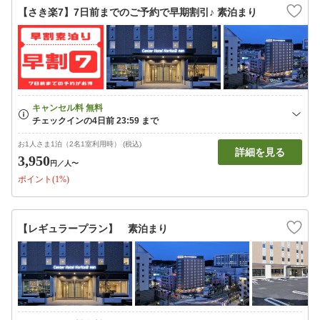
【さき楽7】7日前までのご予約で早期割引♪ 素泊まり
お1人さま1泊（2名1室利用時） (税込)
詳細を見る
3,950
円
／人〜
ポイント(1%)
【レギュラープラン】 素泊まり