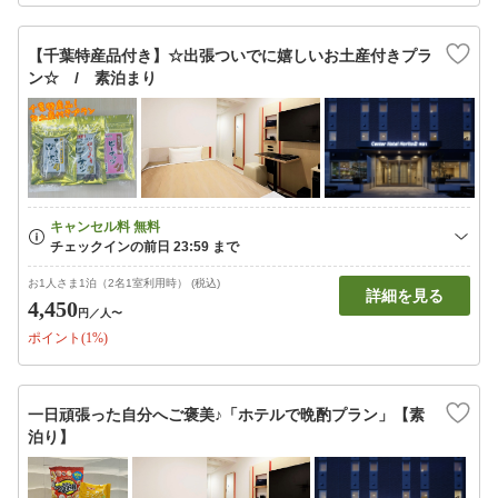
【千葉特産品付き】☆出張ついでに嬉しいお土産付きプラ
ン☆ / 素泊まり
お1人さま1泊（2名1室利用時） (税込)
詳細を見る
4,450
円
／人〜
ポイント(1%)
一日頑張った自分へご褒美♪「ホテルで晩酌プラン」【素
泊り】