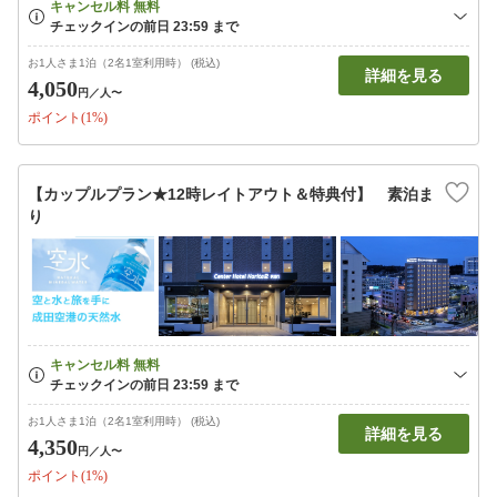
お1人さま1泊（2名1室利用時） (税込)
詳細を見る
4,050
円
／人〜
ポイント(1%)
【カップルプラン★12時レイトアウト＆特典付】 素泊ま
り
お1人さま1泊（2名1室利用時） (税込)
詳細を見る
4,350
円
／人〜
ポイント(1%)