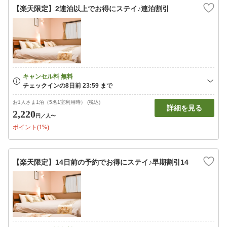
【楽天限定】2連泊以上でお得にステイ♪連泊割引
お1人さま1泊（5名1室利用時） (税込)
詳細を見る
2,220
円
／人〜
ポイント(1%)
【楽天限定】14日前の予約でお得にステイ♪早期割引14