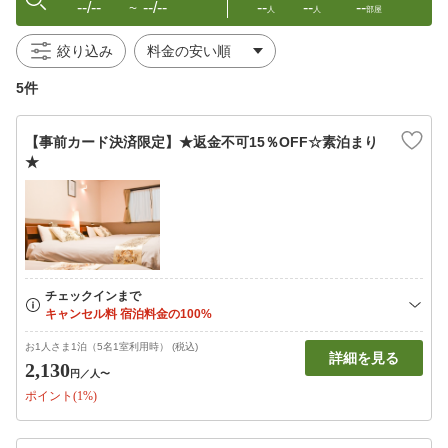
--/--
--/--
--
--
--
〜
人
人
部屋
絞り込み
5件
【事前カード決済限定】★返金不可15％OFF☆素泊まり
★
お1人さま1泊（5名1室利用時） (税込)
詳細を見る
2,130
円
／人〜
ポイント(1%)