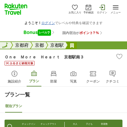
お気に入り
予約確認
ログイン
メニュー
全国
全国
京都府
京都
京都駅
Ｏｎｅ Ｍｏｒｅ Ｈｅ
Ｏｎｅ Ｍｏｒｅ Ｈｅａｒｔ 京都駅南３
プラン
施設紹介
部屋
写真
クーポン
クチコミ
プラン一覧
宿泊プラン
チェックイン
チェックアウト
大人
子ども
部屋数