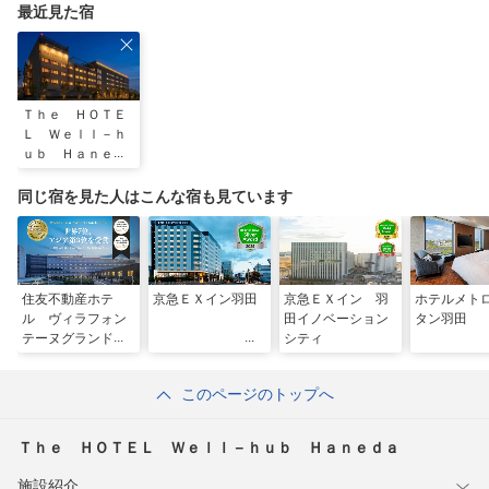
最近見た宿
Ｔｈｅ ＨＯＴＥ
Ｌ Ｗｅｌｌ－ｈ
ｕｂ Ｈａｎｅｄ
ａ
同じ宿を見た人はこんな宿も見ています
住友不動産ホテ
京急ＥＸイン羽田
京急ＥＸイン 羽
ホテルメト
ル ヴィラフォン
田イノベーション
タン羽田
テーヌグランド羽
シティ
田空港
このページのトップへ
Ｔｈｅ ＨＯＴＥＬ Ｗｅｌｌ－ｈｕｂ Ｈａｎｅｄａ
施設紹介