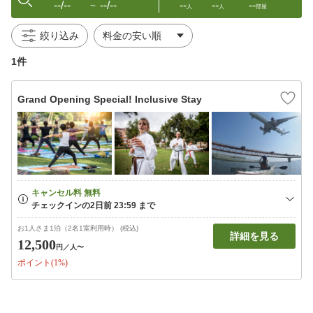
--/--
--/--
--
--
--
〜
人
人
部屋
絞り込み
1件
Grand Opening Special! Inclusive Stay
お1人さま1泊（2名1室利用時） (税込)
詳細を見る
12,500
円
／人〜
ポイント(1%)