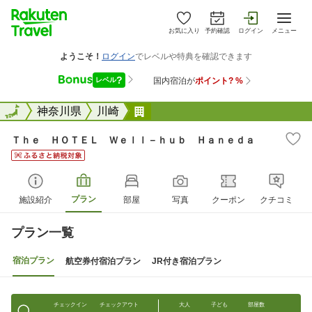
お気に入り
予約確認
ログイン
メニュー
全国
全国
神奈川県
川崎
Ｔｈｅ ＨＯＴＥＬ Ｗｅｌｌ&#
Ｔｈｅ ＨＯＴＥＬ Ｗｅｌｌ－ｈｕｂ Ｈａｎｅｄａ
プラン
施設紹介
部屋
写真
クーポン
クチコミ
プラン一覧
宿泊プラン
航空券付宿泊プラン
JR付き宿泊プラン
チェックイン
チェックアウト
大人
子ども
部屋数