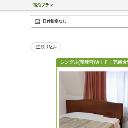
宿泊プラン
日付指定なし
絞り込み
シングル(喫煙可)ＷｉＦｉ完備★