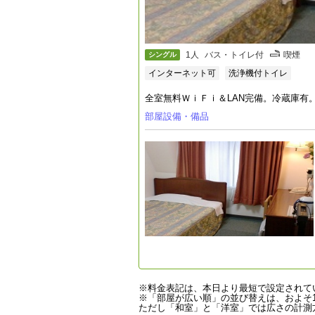
1人
バス・トイレ付
喫煙
シングル
インターネット可
洗浄機付トイレ
全室無料ＷｉＦｉ＆LAN完備。冷蔵庫有
部屋設備・備品
※料金表記は、本日より最短で設定されて
※「部屋が広い順」の並び替えは、およそ1
ただし「和室」と「洋室」では広さの計測方