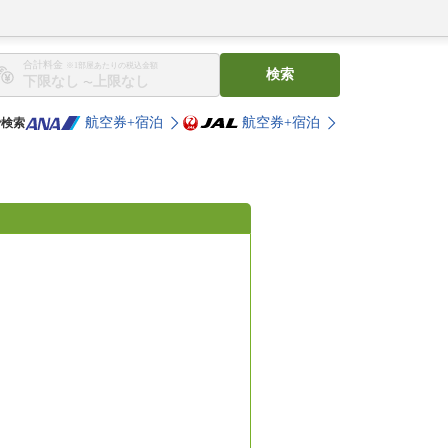
合計料金
※1部屋あたりの税込金額
検索
〜
航空券+宿泊
航空券+宿泊
で検索