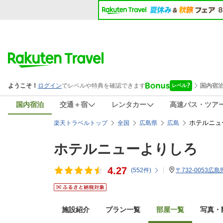
国内宿泊
交通＋宿
レンタカー
高速バス・ツア
ホテルニュ
楽天トラベルトップ
全国
広島県
広島
ホテルニューよりしろ
4.27
(
552
件)
〒732-0053広
施設紹介
プラン一覧
部屋一覧
写真・動