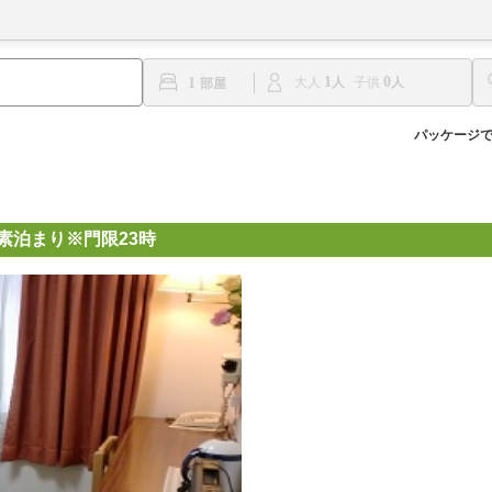
1
0
1
大人
子供
パッケージ
素泊まり※門限23時