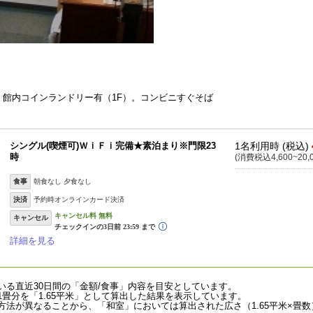
。館内コインランドリー有（1F）。コンビニすぐそば
シングル(喫煙可)ＷｉＦｉ完備★素泊まり※門限23
1名利用時 (税込)
時
(消費税込4,600~20,
食事
朝食なし 夕食なし
決済
予約時オンラインカード決済
キャンセル
詳細を見る
いる直近30日間の「金額/食事」内容を目安としています。
畳分を「1.65平米」として算出した結果を表示しています。
法が異なることから、「和室」においては算出された広さ（1.65平米×畳数