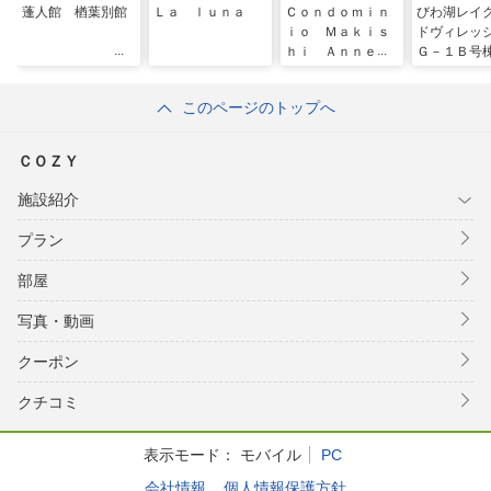
蓬人館 楢葉別館
Ｌａ ｌｕｎａ
Ｃｏｎｄｏｍｉｎ
びわ湖レイ
ｉｏ Ｍａｋｉｓ
ドヴィレッ
ｈｉ Ａｎｎｅｓ
Ｇ－１Ｂ号
ｓｏ
このページのトップへ
ＣＯＺＹ
施設紹介
プラン
部屋
写真・動画
クーポン
クチコミ
表示モード：
モバイル
PC
会社情報
個人情報保護方針