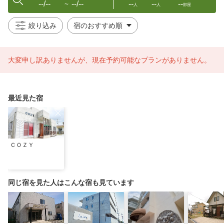
--/--
--/--
--
--
--
〜
人
人
部屋
絞り込み
大変申し訳ありませんが、現在予約可能なプランがありません。
最近見た宿
ＣＯＺＹ
同じ宿を見た人はこんな宿も見ています