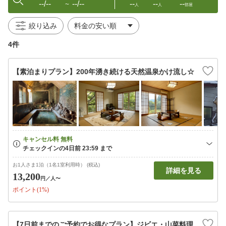
--/--
--/--
--
--
--
〜
人
人
部屋
絞り込み
4件
【素泊まりプラン】200年湧き続ける天然温泉かけ流し☆
お1人さま1泊（1名1室利用時） (税込)
詳細を見る
13,200
円
／人〜
ポイント(1%)
【7日前までのご予約でお得なプラン】ジビエ・山菜料理