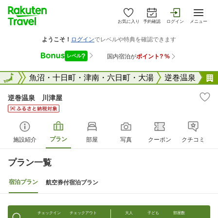
お気に入り
予約確認
ログイン
メニュー
新潟県
全国
魚沼・十日町・津南・六日町・大湯
逆巻温泉
逆巻温泉 川津屋
プラン
施設紹介
部屋
写真
クーポン
クチコミ
プラン一覧
宿泊プラン
航空券付宿泊プラン
チェックイン
チェックアウト
大人
子ども
部屋数