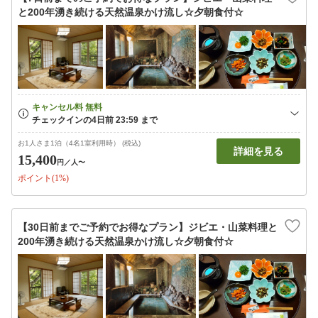
と200年湧き続ける天然温泉かけ流し☆夕朝食付☆
お1人さま1泊（4名1室利用時） (税込)
詳細を見る
15,400
円
／人〜
ポイント(1%)
【30日前までご予約でお得なプラン】ジビエ・山菜料理と
200年湧き続ける天然温泉かけ流し☆夕朝食付☆