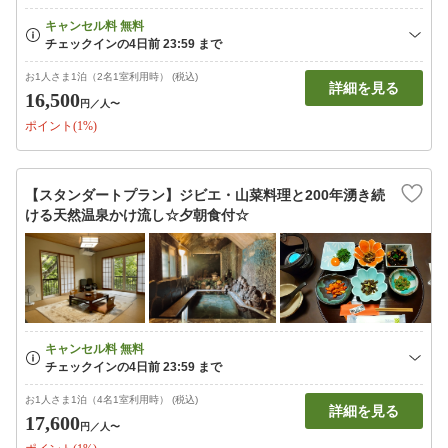
お1人さま1泊（2名1室利用時） (税込)
詳細を見る
16,500
円
／人〜
ポイント(1%)
【スタンダートプラン】ジビエ・山菜料理と200年湧き続
ける天然温泉かけ流し☆夕朝食付☆
お1人さま1泊（4名1室利用時） (税込)
詳細を見る
17,600
円
／人〜