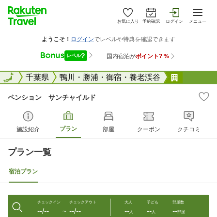
お気に入り
予約確認
ログイン
メニュー
全国
全国
千葉県
鴨川・勝浦・御宿・養老渓谷
ペンショ
ペンション サンチャイルド
プラン
施設紹介
部屋
クーポン
クチコミ
プラン一覧
宿泊プラン
チェックイン
チェックアウト
大人
子ども
部屋数
--/--
--/--
--
--
--
〜
人
人
部屋