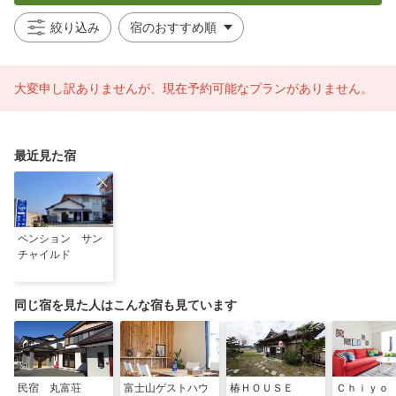
絞り込み
大変申し訳ありませんが、現在予約可能なプランがありません。
最近見た宿
ペンション サン
チャイルド
同じ宿を見た人はこんな宿も見ています
民宿 丸富荘
富士山ゲストハウ
椿ＨＯＵＳＥ
Ｃｈｉｙｏ